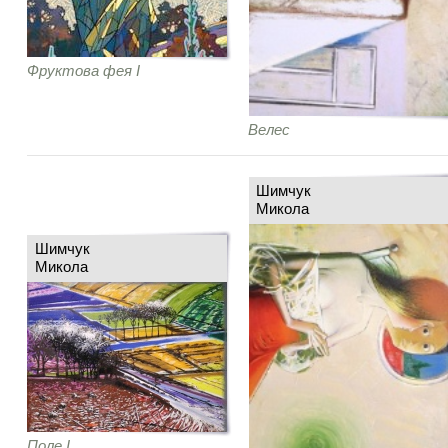
Фруктова фея І
Велес
Шимчук
Микола
Шимчук
Микола
Поле І