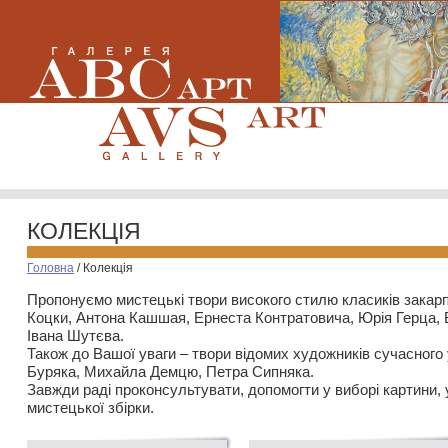
КОЛЕКЦІЯ
Головна
/
Колекція
Пропонуємо мистецькі твори високого стилю класиків закар
Коцки, Антона Кашшая, Ернеста Контратовича, Юрія Герца,
Івана Шутєва.
Також до Вашої уваги – твори відомих художників сучасного
Буряка, Михайла Демцю, Петра Сипняка.
Завжди раді проконсультувати, допомогти у виборі картини, 
мистецької збірки.