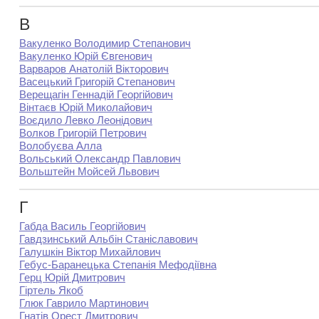
В
Вакуленко Володимир Степанович
Вакуленко Юрій Євгенович
Варваров Анатолій Вікторович
Васецький Григорій Степанович
Верещагін Геннадій Георгійович
Вінтаєв Юрій Миколайович
Воєдило Левко Леонідович
Волков Григорій Петрович
Волобуєва Алла
Вольський Олександр Павлович
Вольштейн Мойсей Львович
Г
Габда Василь Георгійович
Гавдзинський Альбін Станіславович
Галушкін Віктор Михайлович
Гебус-Баранецька Степанія Мефодіївна
Герц Юрій Дмитрович
Гіртель Якоб
Глюк Гаврило Мартинович
Гнатів Орест Дмитрович