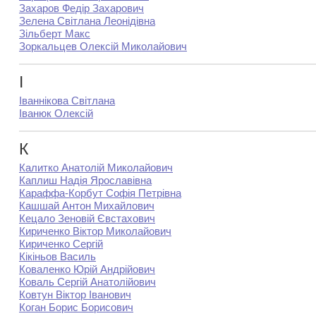
Захаров Федір Захарович
Зелена Світлана Леонідівна
Зільберт Макс
Зоркальцев Олексій Миколайович
І
Іваннікова Світлана
Іванюк Олексій
К
Калитко Анатолій Миколайович
Каплиш Надія Ярославівна
Караффа-Корбут Софія Петрівна
Кашшай Антон Михайлович
Кецало Зеновій Євстахович
Кириченко Віктор Миколайович
Кириченко Сергій
Кікіньов Василь
Коваленко Юрій Андрійович
Коваль Сергій Анатолійович
Ковтун Віктор Іванович
Коган Борис Борисович