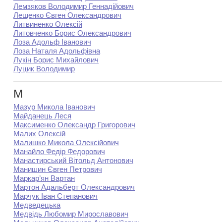
Лемзяков Володимир Геннадійович
Лещенко Євген Олександрович
Литвиненко Олексій
Литовченко Борис Олександрович
Лоза Адольф Іванович
Лоза Наталя Адольфівна
Лукін Борис Михайлович
Луцик Володимир
М
Мазур Микола Іванович
Майданець Леся
Максименко Олександр Григорович
Малих Олексій
Малишко Микола Олексійович
Манайло Федір Федорович
Манастирський Вітольд Антонович
Манишин Євген Петрович
Маркар’ян Вартан
Мартон Адальберт Олександрович
Марчук Іван Степанович
Медведецька
Медвідь Любомир Мирославович