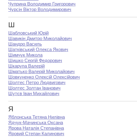
Чуприна Володимир Григорович
Чурсін Віктор Володимирович
Ш
Шабловський Юрій
Шавикін Дмитро Миколайович
Шандро Василь
Шатківський Олекса Якович
Шимчук Микола
Шишко Сергій Федорович
Шкарупа Валерій
Шматько Валерій Миколайович
Шовкуненко Олексій Олексійович
Шолтес Петро Людвигович
Шолтес Золтан Іванович
Шутєв Іван Михайлович
Я
Яблонська Тетяна Нилівна
Ядчук-Мачинська Оксана
Ярова Наталія Степанівна
Яровий Степан Калинович