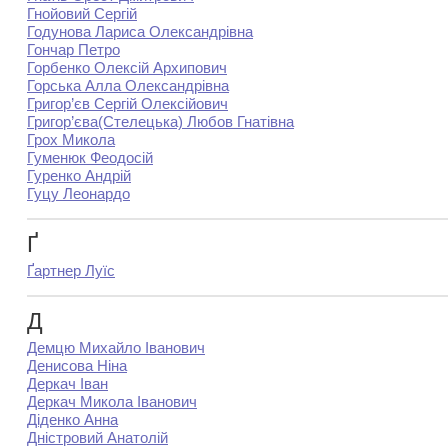
Гнойовий Сергій
Годунова Лариса Олександрівна
Гончар Петро
Горбенко Олексій Архипович
Горська Алла Олександрівна
Григор’єв Сергій Олексійович
Григор’єва(Стелецька) Любов Гнатівна
Грох Микола
Гуменюк Феодосій
Гуренко Андрій
Гуцу Леонардо
Ґ
Ґартнер Луїс
Д
Демцю Михайло Іванович
Денисова Ніна
Деркач Іван
Деркач Микола Іванович
Діденко Анна
Дністровий Анатолій