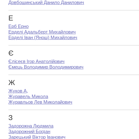
Довбошинський Данило Данилович
Е
Ерб Ерно
Ерделі Адальберт Михайлович
Ерделі Іван (Янош) Михайлович
Є
Єлісеєв Ігор Анатолійович
Ємець Володимир Володимирович
Ж
Жуков А,
Журавель Микола
Журавльов Лев Миколайович
З
Задорожна Людмила
Задорожний Богдан
Зарецький Віктор Іванович