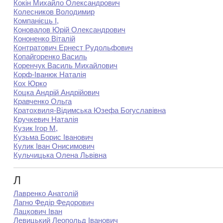
Кокін Михайло Олександрович
Колесников Володимир
Компанієць І,
Коновалов Юрій Олександрович
Кононенко Віталій
Контратович Ернест Рудольфович
Копайгоренко Василь
Коренчук Василь Михайлович
Корф-Іванюк Наталія
Кох Юрко
Коцка Андрій Андрійович
Кравченко Ольга
Кратохвиля-Відимська Юзефа Богуславівна
Кручкевич Наталія
Кузик Ігор М,
Кузьма Борис Іванович
Кулик Іван Онисимович
Кульчицька Олена Львівна
Л
Лавренко Анатолій
Лагно Федір Федорович
Лацкович Іван
Левицький Леопольд Іванович