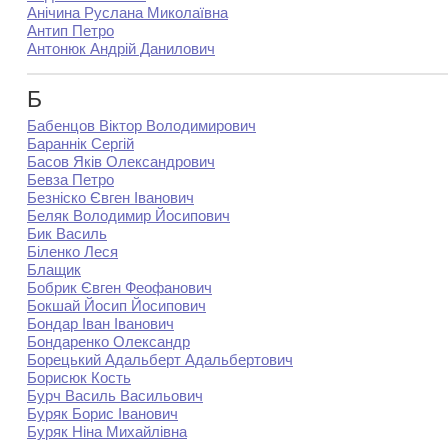
Анічина Руслана Миколаївна
Антип Петро
Антонюк Андрій Данилович
Б
Бабенцов Віктор Володимирович
Бараннік Сергій
Басов Яків Олександрович
Бевза Петро
Безніско Євген Іванович
Беляк Володимир Йосипович
Бик Василь
Біленко Леся
Блащик
Бобрик Євген Феофанович
Бокшай Йосип Йосипович
Бондар Іван Іванович
Бондаренко Олександр
Борецький Адальберт Адальбертович
Борисюк Кость
Бурч Василь Васильович
Буряк Борис Іванович
Буряк Ніна Михайлівна