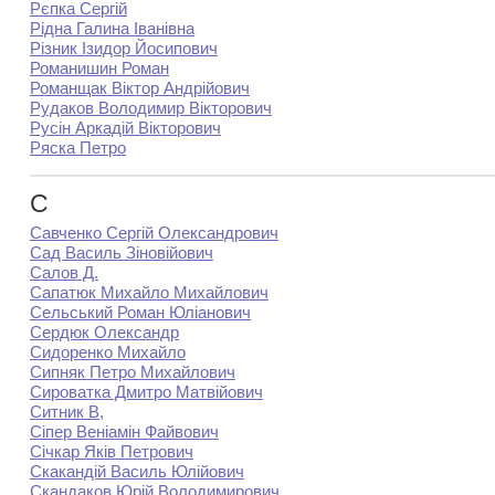
Рєпка Сергій
Рідна Галина Іванівна
Різник Ізидор Йосипович
Романишин Роман
Романщак Віктор Андрійович
Рудаков Володимир Вікторович
Русін Аркадій Вікторович
Ряска Петро
С
Савченко Сергій Олександрович
Сад Василь Зіновійович
Салов Д.
Сапатюк Михайло Михайлович
Сельський Роман Юліанович
Сердюк Олександр
Сидоренко Михайло
Сипняк Петро Михайлович
Сироватка Дмитро Матвійович
Ситник В,
Сіпер Веніамін Файвович
Січкар Яків Петрович
Скакандій Василь Юлійович
Скандаков Юрій Володимирович