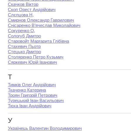
Скачков Віктор
Скоп Орест Андрійович
Слєпцова Н,
Смирнов Олександр Гаврилович
Снісаренко В’ячеслав Миколайович
Сокуренко О,
Сологуб Дмитро
Старовойт Маргарита Глібівна
Стахевич Пьотр
Стецько Дмитро
Столяренко Петро Кузьмич
Сяркевич Юрій Іванович
Т
Тимків Олег Андрійович
Ткаченко Катерина
Троян Григорій Петрович
Турецький Іван Васильович
Тюха Іван Андрійович
У
Українець Валентин Володимирович