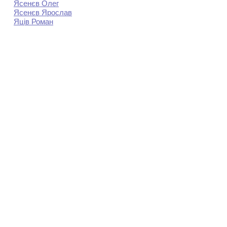
Ясенєв Олег
Ясенєв Ярослав
Яців Роман