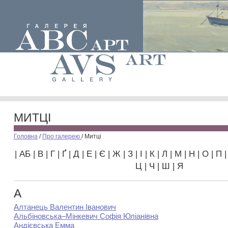
МИТЦІ
Головна
/
Про галерею
/
Митці
|
А
Б
|
В
|
Г
|
Ґ
|
Д
|
Е
|
Є
|
Ж
|
З
|
І
|
К
|
Л
|
М
|
Н
|
О
|
П
Ц
|
Ч
|
Ш
|
Я
А
Алтанець Валентин Іванович
Альбіновська–Мінкевич Софія Юліанівна
Андієвська Емма