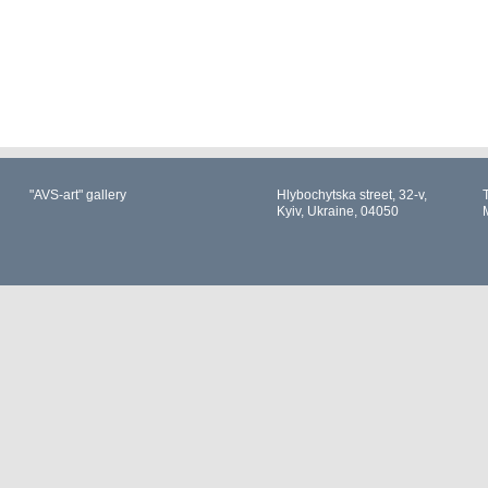
"AVS-art" gallery
Hlybochytska street, 32-v,
Kyiv, Ukraine, 04050