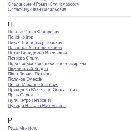
Опалинський Роман Станіславович
Остафійчук Іван Васильович
П
Павлов Євген Федорович
Панейко Ігор
Панич Володимир Ігорович
Панченко Анатолій Якович
Патик Володимир Йосипович
Петрова Ольга
Підвисоцька Ярослава Володимирівна
Пікулицький Богдан
Піша Лариса Петрівна
Поляков Олексій
Попов Михайло Іванович
Приходько В’ячеслав Опанасович
Прінь Сергій
Пуга Петро Петрович
Пухінда Наталія Миколаївна
Р
Радь Михайло