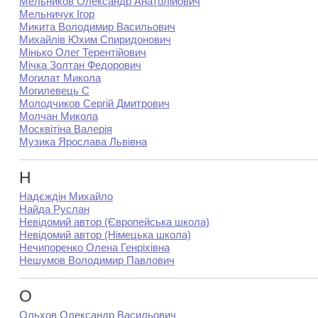
Мельников Олександр Анатолійович
Мельничук Ігор
Микита Володимир Васильович
Михайлів Юхим Спиридонович
Мінько Олег Терентійович
Мічка Золтан Федорович
Могилат Микола
Могилевець C
Молодчиков Сергій Дмитрович
Молчан Микола
Москвітіна Валерія
Музика Ярослава Львівна
Н
Надєждін Михайло
Найда Руслан
Невідомий автор (Європейська школа)
Невідомий автор (Німецька школа)
Нечипоренко Олена Генріхівна
Нешумов Володимир Павлович
О
Ольхов Олександр Васильович