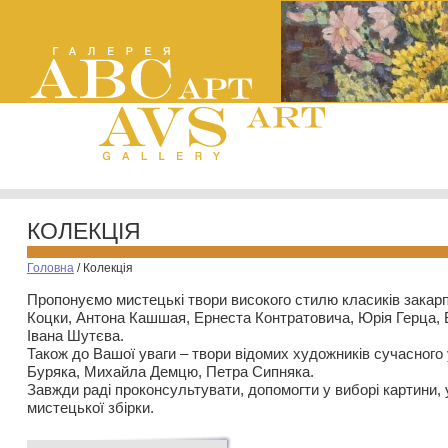
КОЛЕКЦІЯ
Головна
/
Колекція
Пропонуємо мистецькі твори високого стилю класиків закар
Коцки, Антона Кашшая, Ернеста Контратовича, Юрія Герца,
Івана Шутєва.
Також до Вашої уваги – твори відомих художників сучасного
Буряка, Михайла Демцю, Петра Сипняка.
Завжди раді проконсультувати, допомогти у виборі картини, 
мистецької збірки.