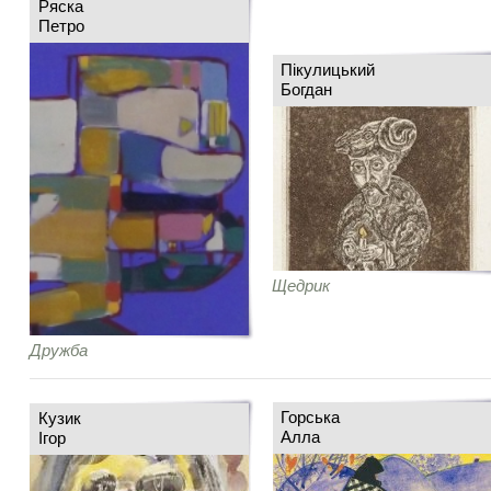
Ряска
Петро
Пікулицький
Богдан
Щедрик
Дружба
Горська
Кузик
Алла
Ігор