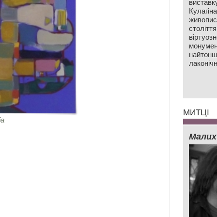
виставк
Кулагін
живопис
століття
віртуозн
монумен
найтонш
лаконічн
МИТЦІ
ба
Малих