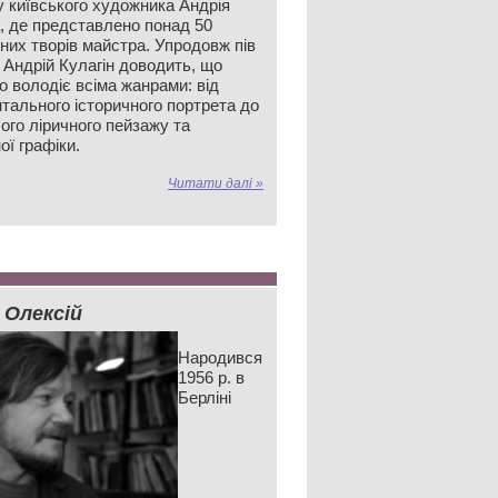
у київського художника Андрія
а, де представлено понад 50
них творів майстра. Упродовж пів
 Андрій Кулагін доводить, що
о володіє всіма жанрами: від
тального історичного портрета до
ого ліричного пейзажу та
ої графіки.
Читати далі »
 Олексій
Народився
1956 р. в
Берліні