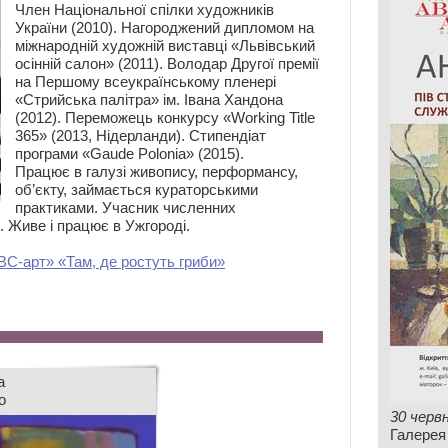
Член Нацiональної спiлки художникiв
України (2010). Нагороджений дипломом на
міжнародній художній виставці «Львівський
осінній салон» (2011). Володар Другої премії
на Першому всеукраїнському пленері
«Стрийська палітра» ім. Івана Хандона
(2012). Переможець конкурсу «Working Title
365» (2013, Нідерланди). Стипендіат
програми «Gaude Polonia» (2015).
Працює в галузі живопису, перформансу,
об’єкту, займається кураторськими
практиками. Учасник численних
. Живе і працює в Ужгороді.
ВС-арт» «Там, де ростуть гриби»
а
о
30 черв
Галерея