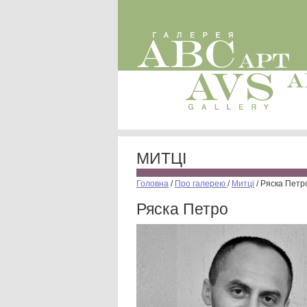
МИТЦІ
Головна
/
Про галерею
/
Митці
/
Ряска Петр
Ряска Петро