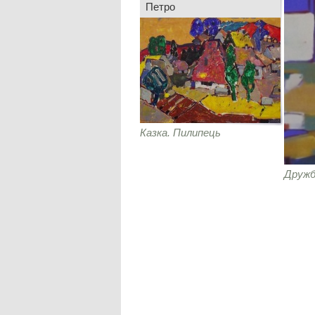
Петро
Казка. Пилипець
Друж