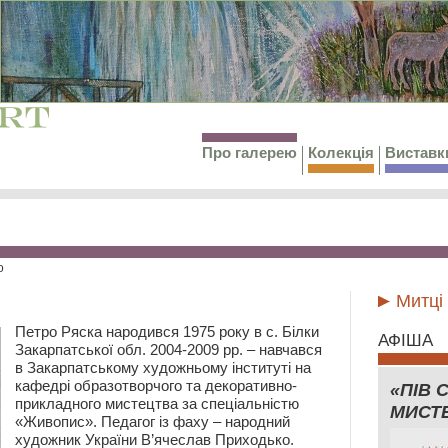
Про галерею
Колекція
Виставк
о
Митці
Петро Ряска народився 1975 року в с. Білки
АФІША
Закарпатської обл. 2004-2009 рр. – навчався
в Закарпатському художньому інституті на
кафедрі образотворчого та декоративно-
«ПІВ 
прикладного мистецтва за спеціальністю
МИСТ
«Живопис». Педагог із фаху – народний
художник України В’ячеслав Приходько.