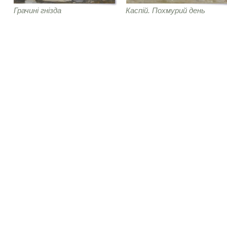
Грачині гнізда
Каспій. Похмурий день