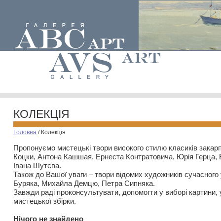
КОЛЕКЦІЯ
Головна
/
Колекція
Пропонуємо мистецькі твори високого стилю класиків закар
Коцки, Антона Кашшая, Ернеста Контратовича, Юрія Герца,
Івана Шутєва.
Також до Вашої уваги – твори відомих художників сучасного
Буряка, Михайла Демцю, Петра Сипняка.
Завжди раді проконсультувати, допомогти у виборі картини, 
мистецької збірки.
Нiчого не знайдено