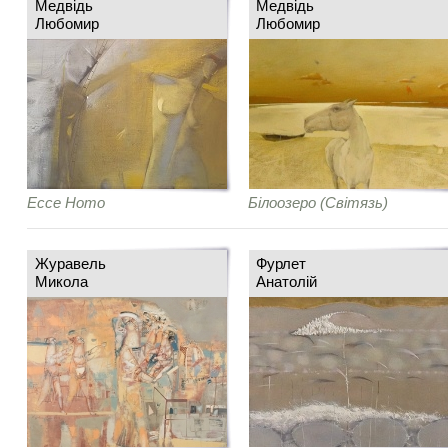
Медвідь
Медвідь
Любомир
Любомир
Ecce Homo
Білоозеро (Світязь)
Журавель
Фурлет
Микола
Анатолій