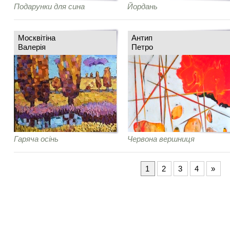
Подарунки для сина
Йордань
Москвітіна
Антип
Валерія
Петро
Гаряча осінь
Червона вершниця
1
2
3
4
»