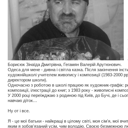
Борисюк Зінаїда Дмитрівна, Гегамян Валерій Арутюнович.
Одеса для мене - дивна і світла казка. Після закінчення інс
художнійшколі учителем живопису і композиції (1983-2000 рр.
директором школи).
Одночасно з роботою в школі працюю як художник-графік: р
композиції, ілюстрації до книг; з 1983 року - живописні композ
У 2000 році переїжджаю з родиною під Київ, до Бучі, де і сь
навчаю діток…
Ну от і все.
Я - це мої батьки - найкращі в цілому світі, моя сім'я, мої вчи
яким я зобов'язаний усім, чим володію. Своєю безмежною 