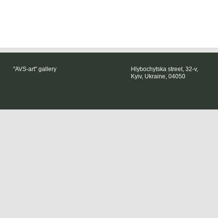
"AVS-art" gallery
Hlybochytska street, 32-v,
Kyiv, Ukraine, 04050