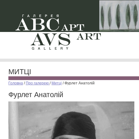
МИТЦІ
Головна
/
Про галерею
/
Митці
/
Фурлет Анатолій
Фурлет Анатолій