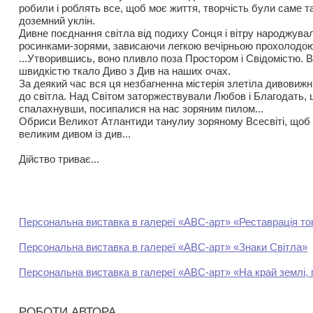
робили і роблять все, щоб моє життя, творчість були саме та
доземний уклін.
Дивне поєднання світла від подиху Сонця і вітру народжува
росинками-зорями, зависаючи легкою вечірньою прохолодо
...Утворившись, воно пливло поза Простором і Свідомістю.
швидкістю ткало Диво з Див на наших очах.
За деякий час вся ця незбагненна містерія злетіла дивовиж
до світла. Над Світом заторжествували Любов і Благодать, 
спалахнувши, посипалися на нас зоряним пилом...
Обриси Великот Атлантиди танулиу зоряному Всесвіті, щоб 
великим дивом із див...
Дійство триває...
Персональна виставка в галереї «АВС-арт» «Реставрація то
Персональна виставка в галереї «АВС-арт» «Знаки Світла»
Персональна виставка в галереї «АВС-арт» «На край землі, 
РОБОТИ АВТОРА