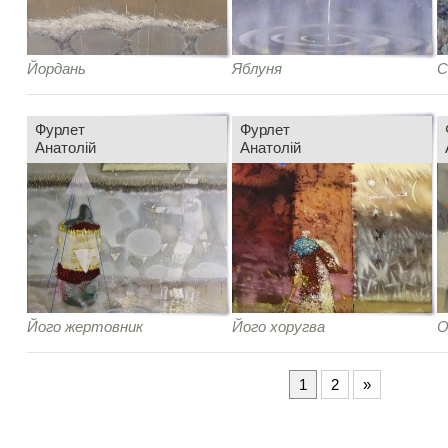
Йордань
Яблуня
С
Фурлет
Фурлет
Анатолій
Анатолій
Його жертовник
Його хоругва
О
1
2
»