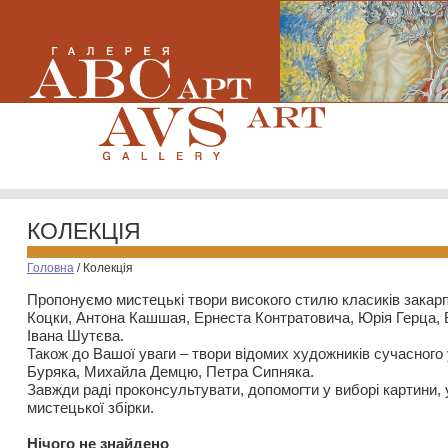
КОЛЕКЦІЯ
Головна
/
Колекція
Пропонуємо мистецькі твори високого стилю класиків закар
Коцки, Антона Кашшая, Ернеста Контратовича, Юрія Герца,
Івана Шутєва.
Також до Вашої уваги – твори відомих художників сучасного
Буряка, Михайла Демцю, Петра Сипняка.
Завжди раді проконсультувати, допомогти у виборі картини, 
мистецької збірки.
Нiчого не знайдено