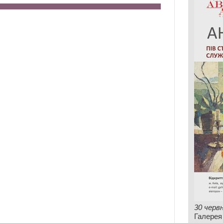
30 черв
Галерея