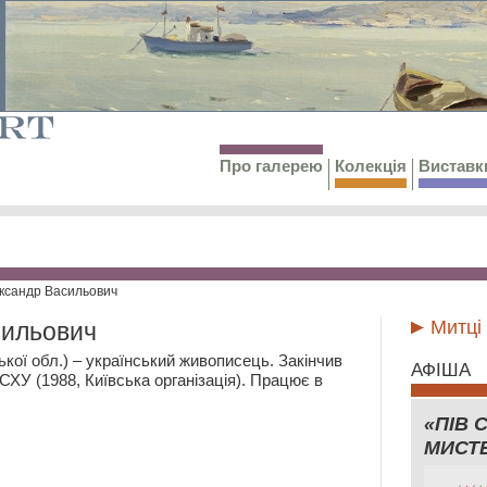
Про галерею
Колекція
Виставк
ксандр Васильович
Митці
сильович
ької обл.) – український живописець. Закінчив
АФІША
СХУ (1988, Київська організація). Працює в
«ПІВ 
МИСТ