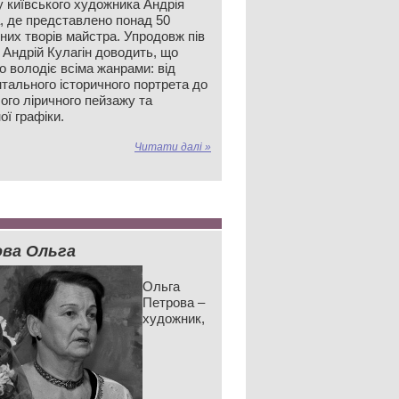
у київського художника Андрія
а, де представлено понад 50
них творів майстра. Упродовж пів
 Андрій Кулагін доводить, що
о володіє всіма жанрами: від
тального історичного портрета до
ого ліричного пейзажу та
ої графіки.
Читати далі »
ва Ольга
Ольга
Петрова –
художник,