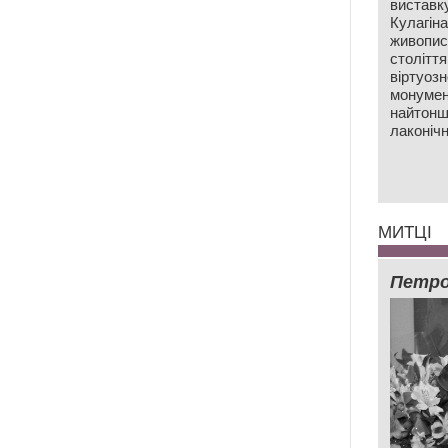
виставк
Кулагін
живопис
століття
віртуозн
монумен
найтонш
лаконічн
МИТЦІ
Петро