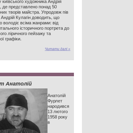
у київського художника Андрія
а, де представлено понад 50
них творів майстра. Упродовж пів
 Андрій Кулагін доводить, що
о володіє всіма жанрами: від
тального історичного портрета до
ого ліричного пейзажу та
ої графіки.
Читати далі »
т Анатолій
Анатолій
Фурлет
народився
13 лютого
1958 року
в