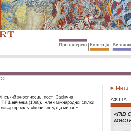
Про галерею
Колекція
Виставк
тор
Митці
їнський живописець, поет. Закінчив
АФІША
Т.Г.Шевченка (1988). Член міжнародної спілки
омісар проекту «Ікони світу, що минає»
«ПІВ 
МИСТ