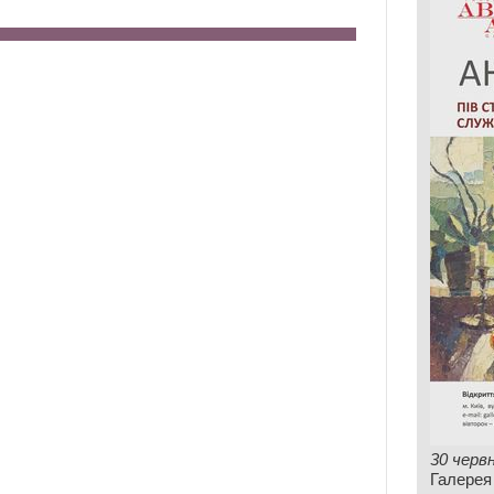
30 черв
Галерея