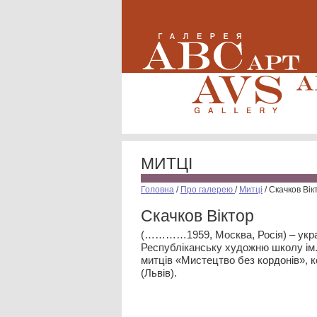
МИТЦІ
Головна
/
Про галерею
/
Митці
/
Скачков Вік
Скачков Віктор
(…………1959, Москва, Росія) – укра
Республіканську художню школу ім. 
митців «Мистецтво без кордонів», к
(Львів).