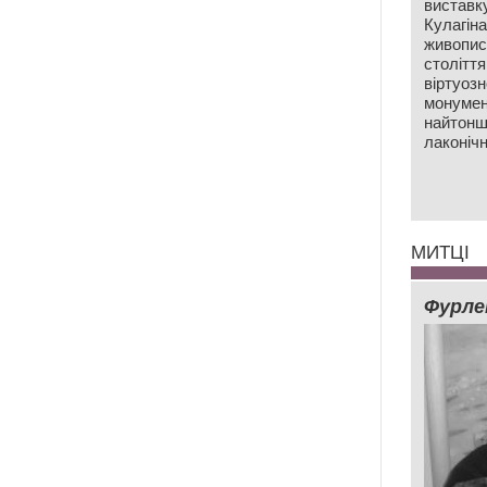
виставк
Кулагін
живопис
століття
віртуозн
монумен
найтонш
лаконічн
МИТЦІ
Фурле