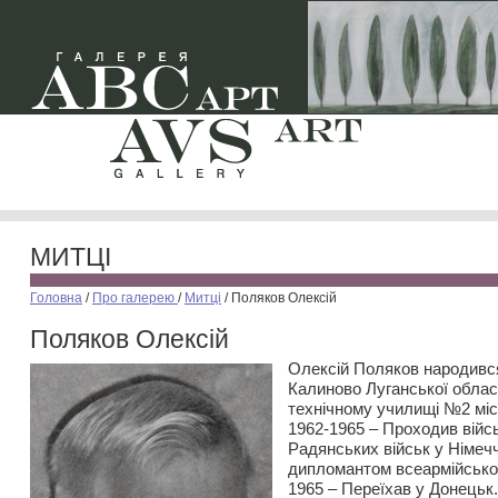
МИТЦІ
Головна
/
Про галерею
/
Митці
/
Поляков Олексій
Поляков Олексій
Олексій Поляков народився
Калиново Луганської облас
технічному училищі №2 міс
1962-1965 – Проходив війс
Радянських військ у Німечч
дипломантом всеармійської
1965 – Переїхав у Донецьк.