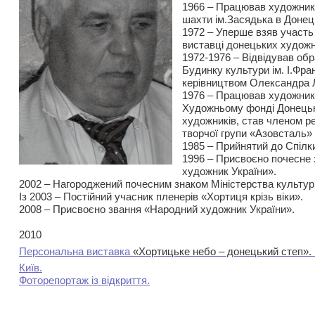
1966 – Працював художник
шахти ім.Засядька в Донец
1972 – Уперше взяв участь
виставці донецьких художн
1972-1976 – Відвідував об
Будинку культури ім. І.Фра
керівництвом Олександра 
1976 – Працював художник
Художньому фонді Донецько
художників, став членом р
творчої групи «Азовсталь»
1985 – Прийнятий до Спілк
1996 – Присвоєно почесне
художник України».
2002 – Нагороджений почесним знаком Міністерства культури
Із 2003 – Постійний учасник пленерів «Хортиця крізь віки».
2008 – Присвоєно звання «Народний художник України».
2010
Персональна виставка
«Хортицьке небо – донецький степ».
Київ.
Фоторепортаж із відкриття.