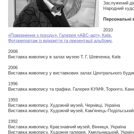
Заслужений ді
Народний худо
Персональні 
2010
«Повернення з походу». Галерея «АВС-арт», Київ.
Фоторепортаж із відкриття та презентації альбому.
2008
Виставка живопису в залах музею Т. Г. Шевченка, Київ
2006
Виставка живопису у виставкових залах Центрального буди
1996
Виставка живопису та графіки. Галерея КУМФ, Торонто, Ка
1993
Виставка живопису. Художній музей, Чернівці, Україна
Виставка живопису. Художній музей, Кам’янець-Подільський,
1992
Виставка живопису. Краєзнавчий музей, Вінниця, Україна
Виставка живопису. Художня галерея, Хмельницький, Україн