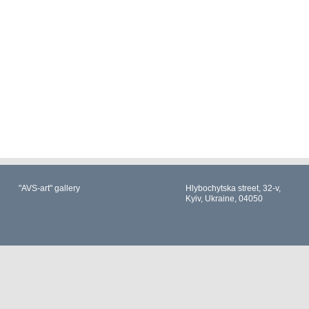
"AVS-art" gallery
Hlybochytska street, 32-v,
Kyiv, Ukraine, 04050