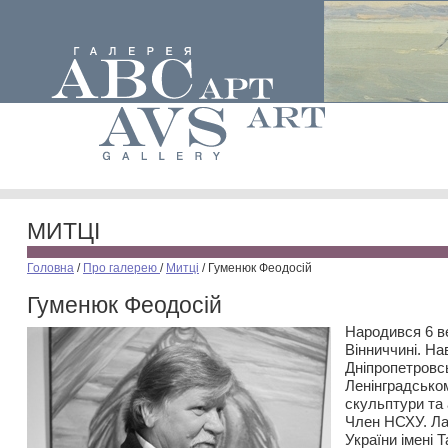
МИТЦІ
Головна
/
Про галерею
/
Митці
/
Гуменюк Феодосій
Гуменюк Феодосій
Народився 6 в
Вінниччині. На
Дніпропетровс
Ленінградськом
скульптури та а
Член НСХУ. Ла
України імені 