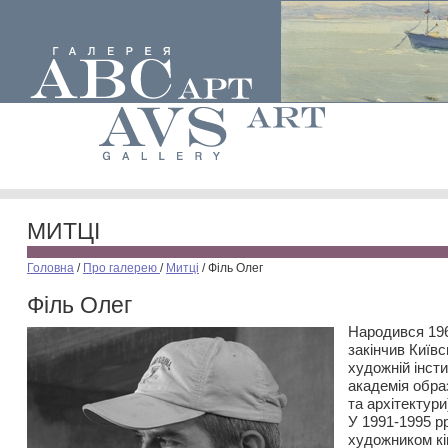
МИТЦІ
Головна
/
Про галерею
/
Митці
/
Філь Олег
Філь Олег
Народився 196
закінчив Київ
художній інст
академія обра
та архітектури
У 1991-1995 р
художником кі