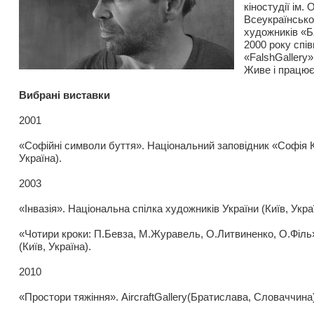
кіностудії ім.
Всеукраїнсько
художників «Б
2000 року спі
«FalshGallery»
Живе і працює 
Вибрані виставки
2001
«Софійні символи буття». Національний заповідник «Софія К
Україна).
2003
«Інвазія». Національна спілка художників України (Київ, Укра
«Чотири кроки: П.Бевза, М.Журавель, О.Литвиненко, О.Філь
(Київ, Україна).
2010
«Простори тяжіння». AircraftGallery(Братислава, Словаччина)