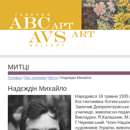
МИТЦІ
Головна
/
Про галерею
/
Митці
/
Надєждін Михайло
Надєждін Михайло
Народився 18 травня 1935 р
Костянтинівка Хотинського
Закінчив Дніпропетровськ
училище, живописно-педаго
Викладачі: Я.Калашник, М.
Г.Чернявський. Член Націо
художників України, живоп