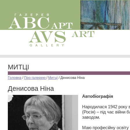
МИТЦІ
Головна
/
Про галерею
/
Митці
/
Денисова Ніна
Денисова Ніна
Автобіографія
Народилася 1942 року в
(Росія) – під час війни 
заводом.
Маю професійну освіту 