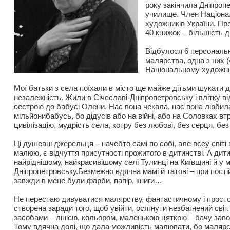
року закінчила Дніпроп
училище. Член Націонал
художників України. П
40 книжок – більшість д
Відбулося 6 персональ
малярства, одна з них 
Національному художнь
Мої батьки з села поїхали в місто ще майже дітьми шукати 
незалежність. Жили в Січеславі-Дніпропетровську і влітку в
сестрою до бабусі Олени. Нас вона чекала, нас вона любил
мільйонибабусь, бо дідусів або на війні, або на Соловках вт
цивілізацію, мудрість села, котру без любові, без серця, без
Ці душевні джерельця – начебто самі по собі, але всеу світі 
малюю, є відчуття присутності прожитого в дитинстві. А дит
найріднішому, найкрасивішому селі Тулинці на Київщині й у мі
Дніпропетровську.Безмежно вдячна мамі й татові – при постій
завжди в мене були фарби, папір, книги…
Не перестаю дивуватися малярству, фантастичному і простом
створена заради того, щоб увійти, осягнути незбагнений світ
засобами – лінією, кольором, маленькою цяткою – бачу заво
Тому вдячна долі, що дала можливість малювати, бо малярс