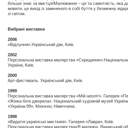
більше знає за мистця!Малювання – це та самотність, яка д
мовити, це вихід із замкненого в собі буття у безмежну відк
зі світом.
Вибрані виставки
2006
«Відлуння».Український дім, Київ.
2002
Персональна виставка малярства «Серединне».Національни
України, Київ.
2000
Арт-фестиваль. Український дім, Київ.
1999
Персональна виставка малярства «Мій неоліт». Галерея «Пе
«Жінка біля джерела». Національний художній музей України
«Україна-99». Мюнхен, Німеччина.
1998
«Видатні українські мисткині». Галерея «Лавра», Київ.
Персональна виставка малярства«Я малюю». Вінницький об