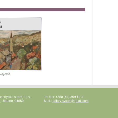
а
й
сарай
ochytska street, 32-v,
Tel./fax: +380 (44) 359 11 33
v, Ukraine, 04050
Mail:
gallery.avsart@gmail.com