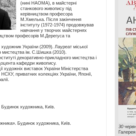
(нині НАОМА), в майстерні
станкового живопису під
керівництвом професора
М.Хмелька. Після закінчення
інституту (1972-1974) продовжував
навчання у творчих майстернях
ицтвом професорів М.Дерегуса та
 художник України (2009). Лауреат міської
го мистецтва ім. С.Шишка (2010).
ституті декоративно-прикладного мистецтва і
 доцента кафедри живопису.
ії художніх виставок України Міністерства
 НСХУ, приватних колекціях України, Японії,
алії.
 Будинок художника, Київ.
жника». Будинок художника, Київ.
30 черв
Галерея