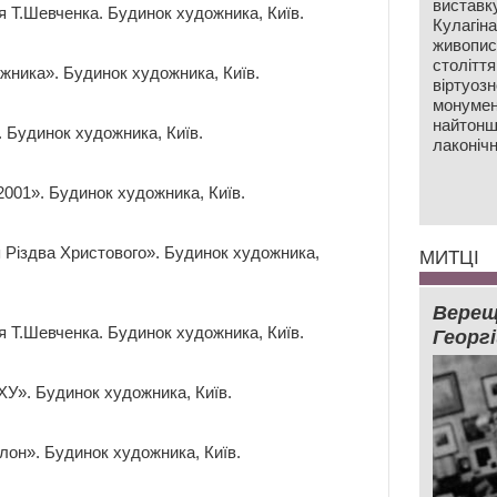
виставк
я Т.Шевченка. Будинок художника, Київ.
Кулагін
живопис
століття
жника». Будинок художника, Київ.
віртуозн
монумен
найтонш
 Будинок художника, Київ.
лаконічн
001». Будинок художника, Київ.
я Різдва Христового». Будинок художника,
МИТЦІ
Верещ
я Т.Шевченка. Будинок художника, Київ.
Георг
ХУ». Будинок художника, Київ.
лон». Будинок художника, Київ.