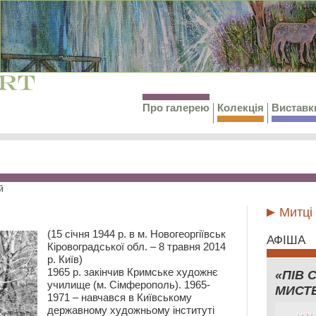
Про галерею
Колекція
Виставк
й
Митці
(15 січня 1944 р. в м. Новогеоргіївськ
АФІША
Кіровоградської обл. – 8 травня 2014
р. Київ)
1965 р. закінчив Кримське художнє
«ПІВ 
училище (м. Сімферополь). 1965-
МИСТ
1971 – навчався в Київському
державному художньому інституті