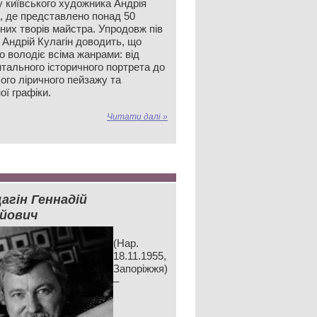
у київського художника Андрія
а, де представлено понад 50
них творів майстра. Упродовж пів
 Андрій Кулагін доводить, що
о володіє всіма жанрами: від
тального історичного портрета до
ого ліричного пейзажу та
ої графіки.
Читати далі »
агін Геннадій
ійович
(Нар.
18.11.1955,
Запоріжжя)
–