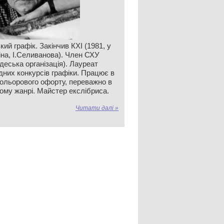
кий графік. Закінчив КХІ (1981, у
іна, І.Селиванова). Член СХУ
деська організація). Лауреат
дних конкурсів графіки. Працює в
кольорового офорту, переважно в
ому жанрі. Майстер екслібриса.
Читати далі »