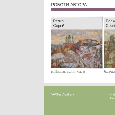
РОБОТИ АВТОРА
Рєпка
Рєпк
Сергій
Сергі
Київське надвечір’я
Бахчи
"AVS-art" gallery
Hlyb
Kyi