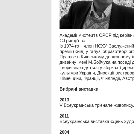
Академії мистецтв СРСР під керівн
С.Григор’єва.
Із 1974-го – член НСХУ. Заслужений
премії (Київ) у галузі образотворчо
Працює в Київському державному ін
дизайну імені М.Бойчука на посаді
Твори знаходяться у збірках Дирекц
культури України, Дирекції виставок
Німеччини, Франції, Фінляндії, Австр
Вибрані виставки
2013
V Всеукраїнська трієнале живопису.
2011
Всеукраїнська виставка «День худо
2004