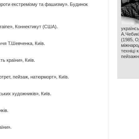
проти екстремізму та фашизму». Будинок
raine», Коннектикут (США).
українсь
А.Чебик
(1985, О
ччя Т.Шевченка, Київ.
міжнаро
техніці 
пейзажн
ь країни», Київ.
трет, пейзаж, натюрморт», Київ.
ських художників», Київ.
ків.
їни».