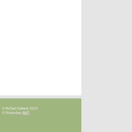
© AVSart Gallery 2010.
© Розробка
AMT
,