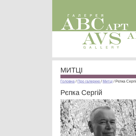
МИТЦІ
Головна
/
Про галерею
/
Митці
/
Рєпка Сергі
Рєпка Сергій