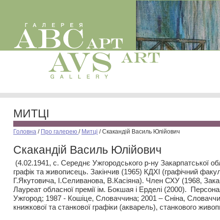
МИТЦІ
Головна
/
Про галерею
/
Митці
/
Скакандій Василь Юлійович
Скакандій Василь Юлійович
(4.02.1941, с. Середнє Ужгородського р-ну Закарпатської обл
графік та живописець. Закінчив (1965) КДХІ (графічний факул
Г.Якутовича, І.Селиванова, В.Касіяна). Член СХУ (1968, Зака
Лауреат обласної премії ім. Бокшая і Ерделі (2000). Персона
Ужгород; 1987 - Кошіце, Словаччина; 2001 – Сніна, Словаччи
книжкової та станкової графіки (акварель), станкового живоп