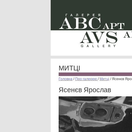
МИТЦІ
Головна
/
Про галерею
/
Митці
/
Ясенєв Яро
Ясенєв Ярослав