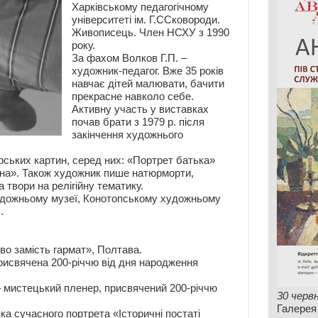
Харківському педагогічному
університеті ім. Г.ССковороди.
Живописець. Член НСХУ з 1990
року.
За фахом Волков Г.П. –
художник-педагог. Вже 35 років
навчає дітей малювати, бачити
прекрасне навколо себе.
Активну участь у виставках
почав брати з 1979 р. після
закінчення художнього
ських картин, серед них: «Портрет батька»
ина». Також художник пише натюрморти,
а твори на релігійну тематику.
удожньому музеї, Конотопському художньому
.
о замість гармат», Полтава.
рисвячена 200-річчю від дня народження
– мистецький пленер, присвячений 200-річчю
30 черв
Галерея
а сучасного портрета «Історичні постаті