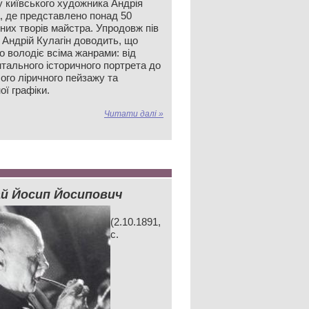
у київського художника Андрія
а, де представлено понад 50
них творів майстра. Упродовж пів
 Андрій Кулагін доводить, що
о володіє всіма жанрами: від
тального історичного портрета до
ого ліричного пейзажу та
ої графіки.
Читати далі »
й Йосип Йосипович
(2.10.1891,
с.