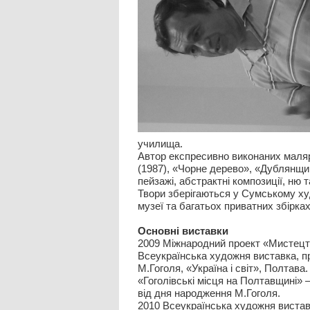
училища.
Автор експресивно виконаних маляр
(1987), «Чорне дерево», «Дублянщ
пейзажі, абстрактні композиції, ню т
Твори зберігаються у Сумському х
музеї та багатьох приватних збірках
Основні виставки
2009 Міжнародний проект «Мистецтв
Всеукраїнська художня виставка, п
М.Гоголя, «Україна і світ», Полтава.
«Гоголівські місця на Полтавщині» 
від дня народження М.Гоголя.
2010 Всеукраїнська художня виставк