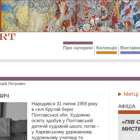
Про галерею
Колекція
Виставк
горій Петрович
Митці
вич
Народився 31 липня 1959 року
АФІША
в селі Крутий берег
Полтавської обл. Художню
освіту здобув у Полтавській
«ПІВ 
дитячій художній школі, потім –
МИСТ
у Харківському державному
художньому училищі та