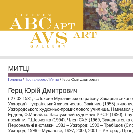
МИТЦІ
Головна
/
Про галерею
/
Митці
/
Герц Юрій Дмитрович
Герц Юрій Дмитрович
( 27.02.1931, с.Лохове Мукачівського району Закарпатської об
Ужгород) – український живописець. Закінчив (1955) живопи
Ужгородського художньо-промислового училища. Навчався у
Ерделі, Ф.Манайла. Заслужений художник УРСР (1990), Лау
премії ім. Т.Шевченка (1994). Член СХУ (1969, Закарпатська о
Персональні виставки: 1981 – Ужгород; 1990 – Требішов (Сло
Ужгород; 1996 – Мукачеве, 1997, 2000, 2001 – Ужгород. Прац