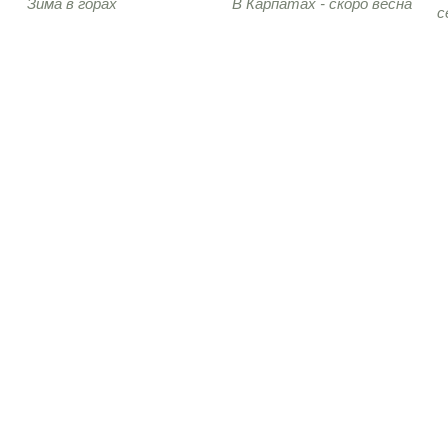
Зима в горах
В Карпатах - скоро весна
с