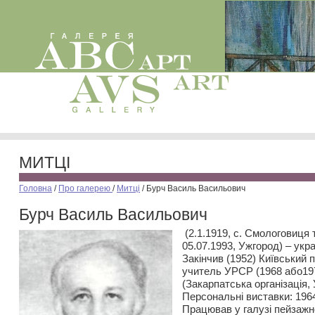
МИТЦІ
Головна
/
Про галерею
/
Митці
/
Бурч Василь Васильович
Бурч Василь Васильович
(2.1.1919, с. Смологовиця 
05.07.1993, Ужгород) – укр
Закінчив (1952) Київський 
учитель УРСР (1968 або19
(Закарпатська організація,
Персональні виставки: 1964
Працював у галузі пейзажн