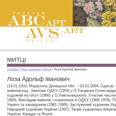
МИТЦІ
Головна
/
Про галерею
/
Митці
/
Лоза Адольф Іванович
Лоза Адольф Іванович
(14.01.1931, Маріуполь Донецької обл. – 03.01.2004, Одеса) 
живописець. Закінчив ОДХУ (1959) у Л.Токарєва-Олександро
художній інститут (1966) у О.Хмельницького. Учасник числе
1969). Викладав живопис та малюнок в ОДХУ (1966-1976). П
Україні та закордоном (1981-1989). Заслужений художник Укр
Народний художник України (1997). Твори художника зберіг
України, Канади та Японії.