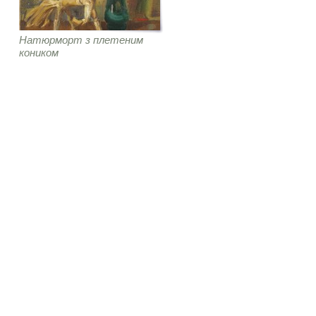
Натюрморт з плетеним
коником