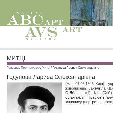
МИТЦІ
Головна
/
Про галерею
/
Митці
/
Годунова Лариса Олександрівна
Годунова Лариса Олександрівна
(Нар. 07.06.1946, Київ) – у
живописець. Закінчила КДХІ
О.Яблонської). Член СХУ (
організація). Працює в галу
живопису (портрет, пейзаж,