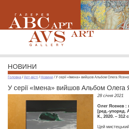
НОВИНИ
Головна
/
Арт-вісті
/
Новини
/
У серії «Імена» вийшов Альбом Олега Ясенє
У серії «Імена» вийшов Альбом Олега
28 cічня 2021
Олег Ясенєв : 
[ред.-упоряд. 
К., 2020. – 312 
Цей мистецький