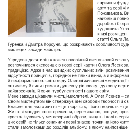
сприяння фунда
арт» та серії «
Поживанова. В
найбільш повно
доробок і біогр
художника Укра
книзі розміщені
статті Ольги Ла
Гуренка й Дмитра Корсуня, що розкривають особливості худ
мистецькі засади майстра.
Упродовж десятиліття кожен новорічний виставковий сезон 
розпочинався експозицією нової серії картин Олега Ясенєва
традицією. Адже в час швидких суспільних змін, розмивання
відсутності принципів, гібридної не тільки війни, а й інформа
й несформованого світогляду Олегові живописні «медитації 
оптимізму й сили тримати душевну рівновагу і духовну верт
найагресивнішій хвилі турбулентності нашого світу.
Мене завжди цікавили мистці-мислителі. А Олег Ясенєв – са
Своїм мистецтвом він стверджує ідеї свободи творчості й св
Власне, для нього життя – це творчість, і його творчість – це
Життєві мандри, спостереження, переживання, пошуки, проз
кристалізуючись у метафоричні образи, живуть і далі в серія
цих серій не тільки означили певні знакові точки на його житт
стали заголовками до розділів альбому, в якому найповніше