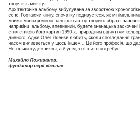
творчість мистця.
Архітектоніка альбому вибудувана за зворотною хронологією
сенс. Гортаючи книгу, спочатку подивуєтеся, як мінімальни
майже монохромною палітрою автор творить образ і наповню
наприкінці альбому, впевнений, будете зненацька заскочені 
стилістикою його картин 1990-х, природним відчуттям кольор
дивного. Адже Олег Ясенєв любить, «коли споглядання тран
часом виливається у щось інше»… Це його професія, що дар
Не тільки художникові, а й усім, хто цього потребує.
Михайло Поживанов,
фундатор серiї «Імена»