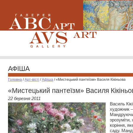
АФІША
Головна
/
Арт-вісті
/
Афіша
/
«Мистецький пантеїзм» Василя Кікіньова
«Мистецький пантеїзм» Василя Кікіньо
22 березня 2011
Василь Кік
художник –
Мандруючи
зрозуміти, х
коріння, я
саду. Манд