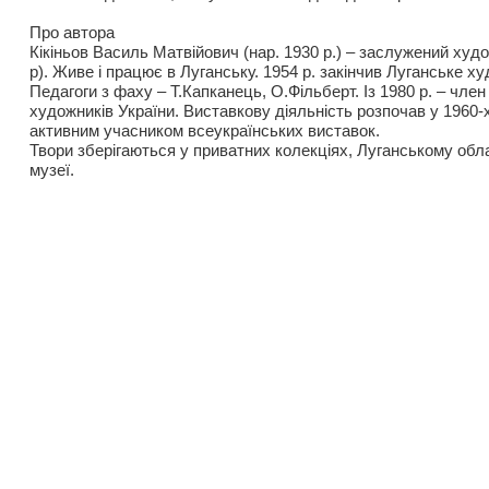
Про автора
Кікіньов Василь Матвійович (нар. 1930 р.) – заслужений худо
р). Живе і працює в Луганську. 1954 р. закінчив Луганське 
Педагоги з фаху – Т.Капканець, О.Фільберт. Із 1980 р. – член
художників України. Виставкову діяльність розпочав у 1960-х
активним учасником всеукраїнських виставок.
Твори зберігаються у приватних колекціях, Луганському об
музеї.