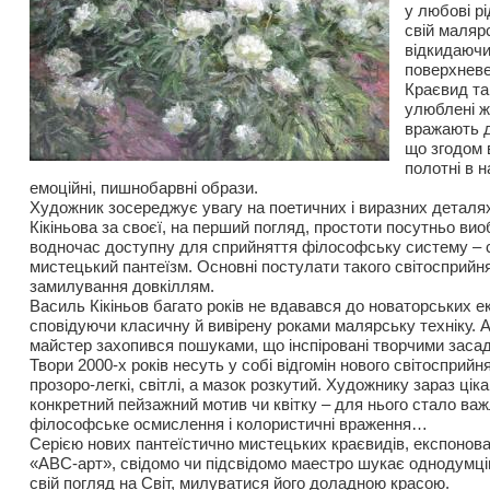
у любові рі
свій малярс
відкидаючи
поверхнев
Краєвид та
улюблені ж
вражають д
що згодом 
полотні в 
емоційні, пишнобарвні образи.
Художник зосереджує увагу на поетичних і виразних деталя
Кікіньова за своєї, на перший погляд, простоти посутньо ви
водночас доступну для сприйняття філософську систему – 
мистецький пантеїзм. Основні постулати такого світосприйня
замилування довкіллям.
Василь Кікіньов багато років не вдавався до новаторських е
сповідуючи класичну й вивірену роками малярську техніку. 
майстер захопився пошуками, що інспіровані творчими засада
Твори 2000-х років несуть у собі відгомін нового світосприйн
прозоро-легкі, світлі, а мазок розкутий. Художнику зараз цік
конкретний пейзажний мотив чи квітку – для нього стало ва
філософське осмислення і колористичні враження…
Серією нових пантеїстично мистецьких краєвидів, експонова
«АВС-арт», свідомо чи підсвідомо маестро шукає однодумці
свій погляд на Світ, милуватися його доладною красою.