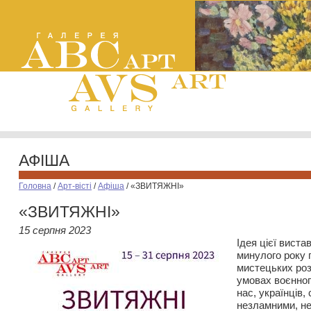
АФІША
Головна
/
Арт-вісті
/
Афіша
/
«ЗВИТЯЖНІ»
«ЗВИТЯЖНІ»
15 серпня 2023
Ідея цієї вист
минулого року 
мистецьких роз
умовах воєнног
нас, українців,
незламними, н