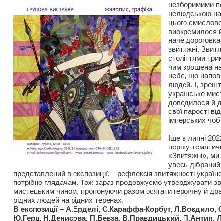
незборимими п
нелюдською нав
цього смислово
виокремилося й
наче дороговка
звитяжні. Звитя
століттями три
чим зрошена н
небо, що напо
людей. І, зреш
українське мис
доводилося й д
свої парості в
імперських чобі
Іще в липні 202
першу тематич
«Звитяжні», ми
увесь дібраний
представлений в експозиції, – рефлексія звитяжності українсь
потрібно глядачам. Тож зараз продовжуємо утверджувати зв
мистецьким чином, пропонуючи разом осягати героїчну й др
рідних людей на рідних теренах.
В експозиції – А.Ерделі, С.Караффа-Корбут, Л.Воєдило, 
Ю.Герц, Н.Денисова, П.Бевза, В.Правдицький, П.Антип, 