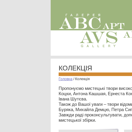
КОЛЕКЦІЯ
Головна
/
Колекція
Пропонуємо мистецькі твори високо
Коцки, Антона Кашшая, Ернеста Кон
Івана Шутєва.
Також до Вашої уваги – твори відом
Буряка, Михайла Демцю, Петра Сип
Завжди раді проконсультувати, допо
мистецької збірки.