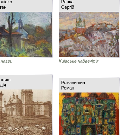
зніско
Рєпка
ген
Сергій
 назви
Київське надвечір’я
плиш
Романишин
дія
Роман