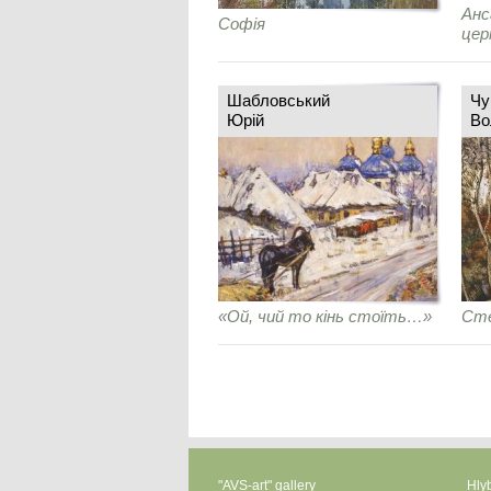
Анс
Софія
цер
Шабловський
Чу
Юрій
Во
«Ой, чий то кінь стоїть…»
Сте
"AVS-art" gallery
Hlyb