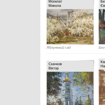
Могилат
Бе
Микола
Єв
Яблуневий сад
Без
Ка
Скачков
На
Віктор