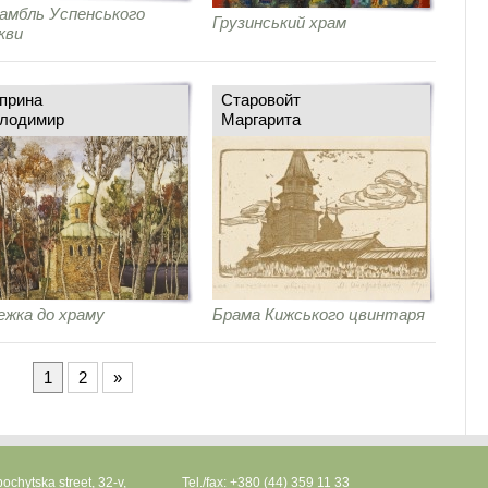
амбль Успенського
Грузинський храм
кви
прина
Старовойт
лодимир
Маргарита
жка до храму
Брама Кижського цвинтаря
1
2
»
ochytska street, 32-v,
Tel./fax: +380 (44) 359 11 33