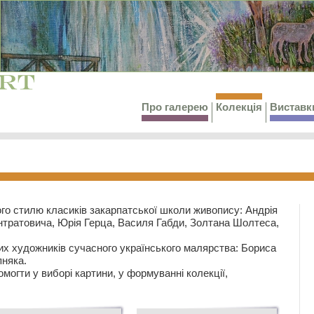
Про галерею
Колекція
Виставк
го стилю класиків закарпатської школи живопису: Андрія
тратовича, Юрія Герца, Василя Габди, Золтана Шолтеса,
их художників сучасного українського малярства: Бориса
няка.
могти у виборі картини, у формуванні колекції,