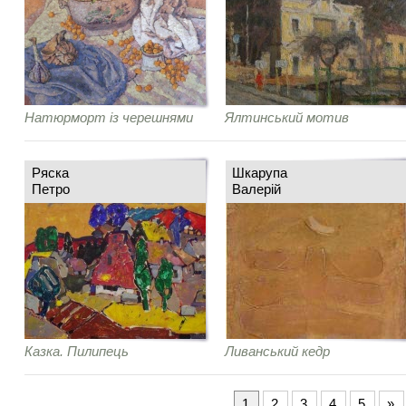
Натюрморт із черешнями
Ялтинський мотив
Ряска
Шкарупа
Петро
Валерій
Казка. Пилипець
Ливанський кедр
1
2
3
4
5
»