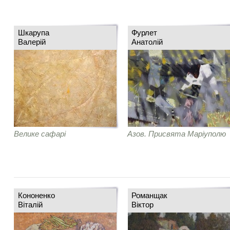
Шкарупа
Фурлет
Валерій
Анатолій
Велике сафарі
Азов. Присвята Маріуполю
Кононенко
Романщак
Віталій
Віктор