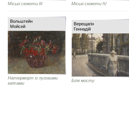
Міські сюжети IІІ
Міські сюжети IV
Вольштейн
Верещагін
Мойсей
Геннадій
Натюрморт із луговими
Біля мосту
квітами