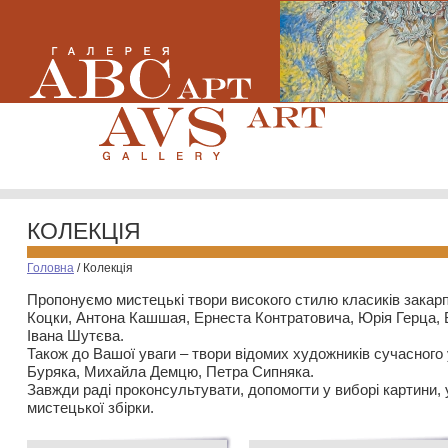
КОЛЕКЦІЯ
Головна
/
Колекція
Пропонуємо мистецькі твори високого стилю класиків закар
Коцки, Антона Кашшая, Ернеста Контратовича, Юрія Герца,
Івана Шутєва.
Також до Вашої уваги – твори відомих художників сучасного
Буряка, Михайла Демцю, Петра Сипняка.
Завжди раді проконсультувати, допомогти у виборі картини, 
мистецької збірки.