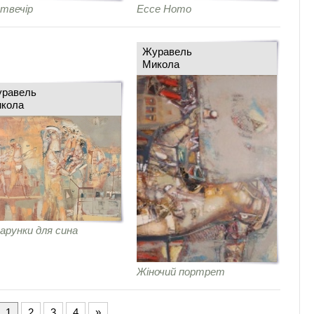
твечір
Ecce Homo
Журавель
Микола
равель
кола
арунки для сина
Жіночий портрет
1
2
3
4
»