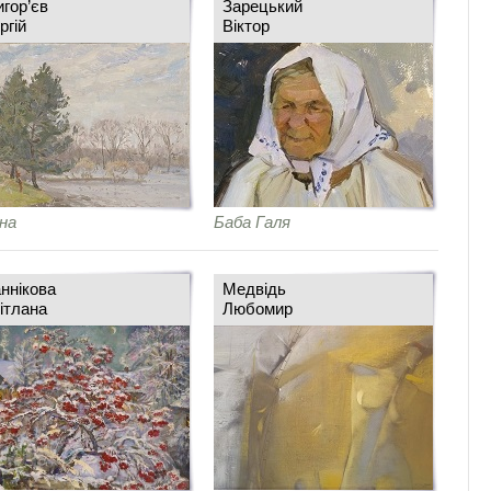
игор’єв
Зарецький
ргій
Віктор
на
Баба Галя
аннікова
Медвідь
ітлана
Любомир