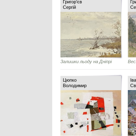
Григор’єв
Гр
Сергій
Се
Залишки льоду на Дніпрі
Вес
Цюпко
Ів
Володимир
Св