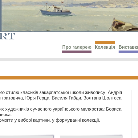
Про галерею
Колекція
Виставк
го стилю класиків закарпатської школи живопису: Андрія
тратовича, Юрія Герца, Василя Габди, Золтана Шолтеса,
их художників сучасного українського малярства: Бориса
няка.
могти у виборі картини, у формуванні колекції,