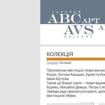
КОЛЕКЦІЯ
Головна
/
Колекція
Пропонуємо мистецькі твори високо
Коцки, Антона Кашшая, Ернеста Кон
Івана Шутєва.
Також до Вашої уваги – твори відом
Буряка, Михайла Демцю, Петра Сип
Завжди раді проконсультувати, допо
мистецької збірки.