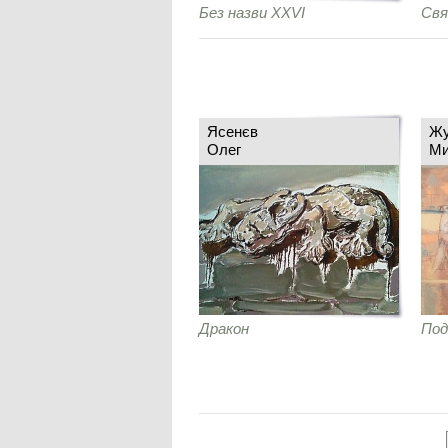
Без назви XXVI
Свя
Ясенєв
Жу
Олег
Ми
Дракон
Под