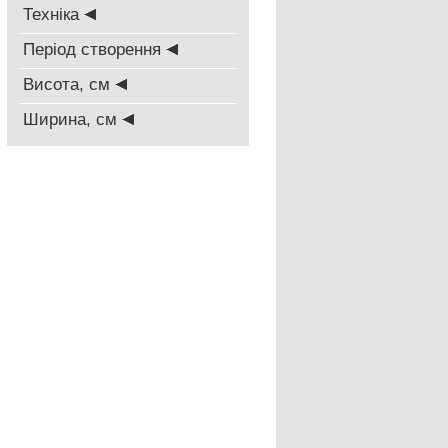
Техніка
Період створення
Висота, см
Ширина, см