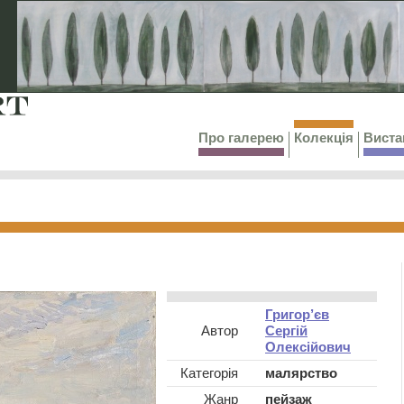
Про галерею
Колекція
Виста
Григор’єв
Автор
Сергій
Олексійович
Категорія
малярство
Жанр
пейзаж