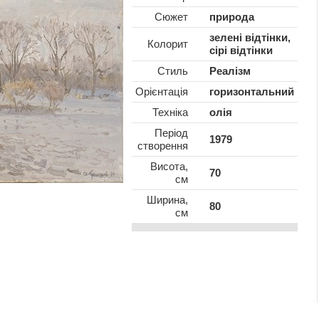
Сюжет
природа
зелені відтінки,
Колорит
сірі відтінки
Стиль
Реалізм
Oрієнтація
горизонтальний
Техніка
олія
Період
1979
створення
Висота,
70
см
Ширина,
80
см