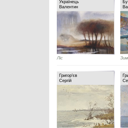
Українець
Бу
Валентин
Ва
Ліс
Зим
Григор’єв
Гр
Сергій
Се