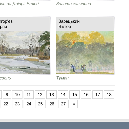
інь на Дніпрі. Етюд
Золота галявина
игор’єв
Зарецький
ргій
Віктор
езень
Туман
9
10
11
12
13
14
15
16
17
18
22
23
24
25
26
27
»