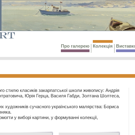
Про галерею
Колекція
Виставк
го стилю класиків закарпатської школи живопису: Андрія
тратовича, Юрія Герца, Василя Габди, Золтана Шолтеса,
их художників сучасного українського малярства: Бориса
няка.
могти у виборі картини, у формуванні колекції,