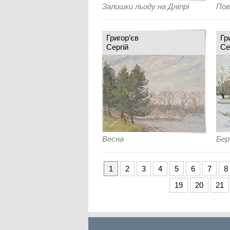
Залишки льоду на Дніпрі
Пов
Григор’єв
Гр
Сергій
Се
Весна
Бер
1
2
3
4
5
6
7
8
19
20
21