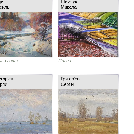
рч
Шимчук
силь
Микола
а в горах
Поле І
игор’єв
Григор’єв
ргій
Сергій