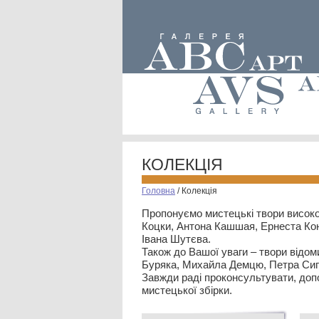
КОЛЕКЦІЯ
Головна
/
Колекція
Пропонуємо мистецькі твори високо
Коцки, Антона Кашшая, Ернеста Кон
Івана Шутєва.
Також до Вашої уваги – твори відом
Буряка, Михайла Демцю, Петра Сип
Завжди раді проконсультувати, допо
мистецької збірки.