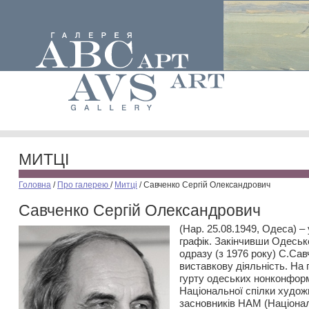
МИТЦІ
Головна
/
Про галерею
/
Митці
/
Савченко Сергій Олександрович
Савченко Сергій Олександрович
(Нар. 25.08.1949, Одеса) –
графік. Закінчивши Одесь
одразу (з 1976 року) С.Са
виставкову діяльність. На
гурту одеських нонконформі
Національної спілки художн
засновників НАМ (Національ