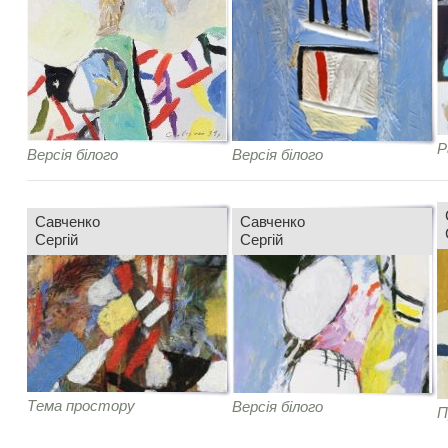
Р
Версія білого
Версія білого
Савченко
Савченко
Сергій
Сергій
Тема простору
Версія білого
П