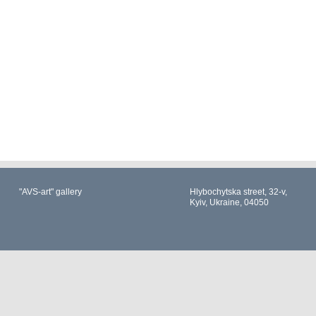
"AVS-art" gallery
Hlybochytska street, 32-v,
Kyiv, Ukraine, 04050