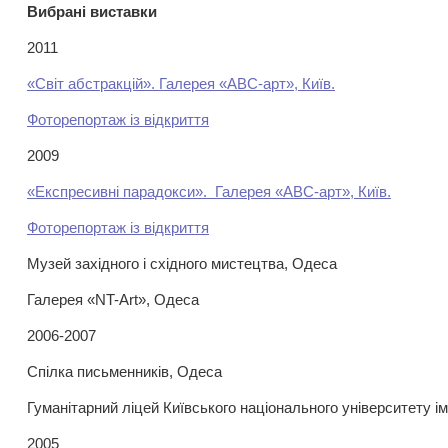
Вибрані виставки
2011
«Світ абстракцій». Галерея «АВС-арт», Київ.
Фоторепортаж із відкриття
2009
«Експресивні парадокси». Галерея «АВС-арт», Київ.
Фоторепортаж із відкриття
Музей західного і східного мистецтва, Одеса
Галерея «NT-Art», Одеса
2006-2007
Спілка письменників, Одеса
Гуманітарний ліцей Київського національного університету і
2005