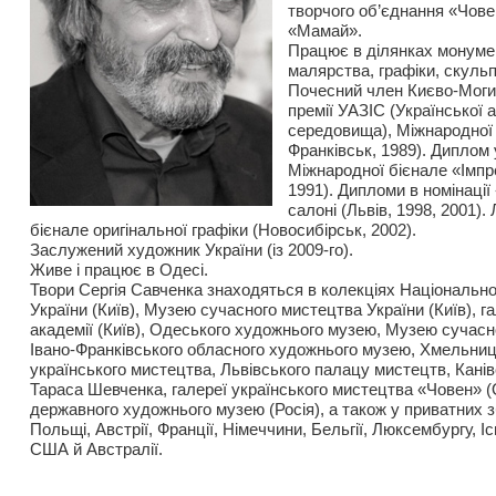
творчого об’єднання «Чове
«Мамай».
Працює в ділянках монуме
малярства, графіки, скульп
Почесний член Києво-Могил
премії УАЗІС (Української а
середовища), Міжнародної 
Франківськ, 1989). Диплом
Міжнародної бієнале «Імпре
1991). Дипломи в номінаці
салоні (Львів, 1998, 2001)
бієнале оригінальної графіки (Новосибірськ, 2002).
Заслужений художник України (із 2009-го).
Живе і працює в Одесі.
Твори Сергія Савченка знаходяться в колекціях Національн
України (Київ), Музею сучасного мистецтва України (Київ), 
академії (Київ), Одеського художнього музею, Музею сучас
Івано-Франківського обласного художнього музею, Хмельни
українського мистецтва, Львівського палацу мистецтв, Кані
Тараса Шевченка, галереї українського мистецтва «Човен» (
державного художнього музею (Росія), а також у приватних зб
Польщі, Австрії, Франції, Німеччини, Бельгії, Люксембургу, Ісп
США й Австралії.