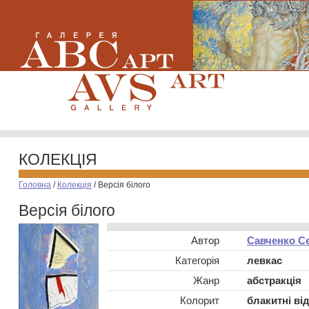
КОЛЕКЦІЯ
Головна
/
Колекція
/
Версія білого
Версія білого
Автор
Савченко С
Категорія
левкас
Жанр
абстракція
Колорит
блакитні ві