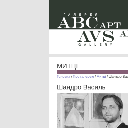
МИТЦІ
Головна
/
Про галерею
/
Митці
/
Шандро Ва
Шандро Василь