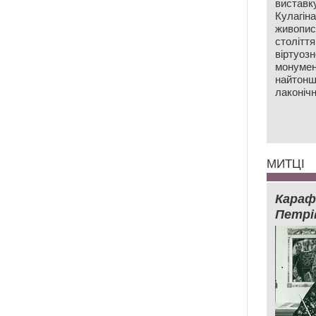
виставк
Кулагін
живопис
століття
віртуозн
монумен
найтонш
лаконічн
МИТЦІ
Караф
Петрі