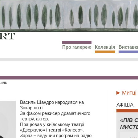
Про галерею
Колекція
Виставк
силь
Митці
Василь Шандро народився на
АФІША
Закарпатті.
За фахом режисер драматичного
театру, актор.
«ПІВ 
Працював у київському театрі
МИСТ
«Дзеркало» і театрі «Колесо».
Зараз – ведучий програм на радіо