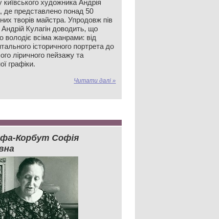
у київського художника Андрія
а, де представлено понад 50
них творів майстра. Упродовж пів
 Андрій Кулагін доводить, що
о володіє всіма жанрами: від
тального історичного портрета до
ого ліричного пейзажу та
ої графіки.
Читати далі »
фа-Корбут Софія
вна