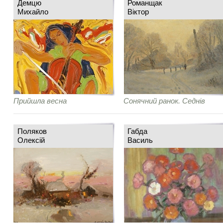
Демцю
Романщак
Михайло
Віктор
Прийшла весна
Сонячний ранок. Седнів
Поляков
Габда
Олексій
Василь