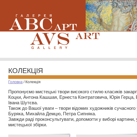
КОЛЕКЦІЯ
Головна
/
Колекція
Пропонуємо мистецькі твори високого стилю класиків закар
Коцки, Антона Кашшая, Ернеста Контратовича, Юрія Герца,
Івана Шутєва.
Також до Вашої уваги – твори відомих художників сучасного
Буряка, Михайла Демцю, Петра Сипняка.
Завжди раді проконсультувати, допомогти у виборі картини, 
мистецької збірки.