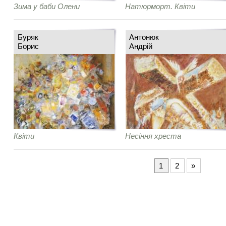
Зима у баби Олени
Натюрморт. Квіти
Буряк
Антонюк
Борис
Андрій
Квіти
Несіння хреста
1
2
»