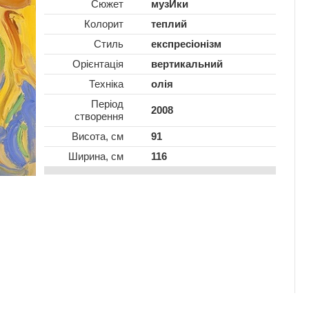
Сюжет
музИки
Колорит
теплий
Стиль
експресіонізм
Oрієнтація
вертикальний
Техніка
олія
Період
2008
створення
Висота, см
91
Ширина, см
116