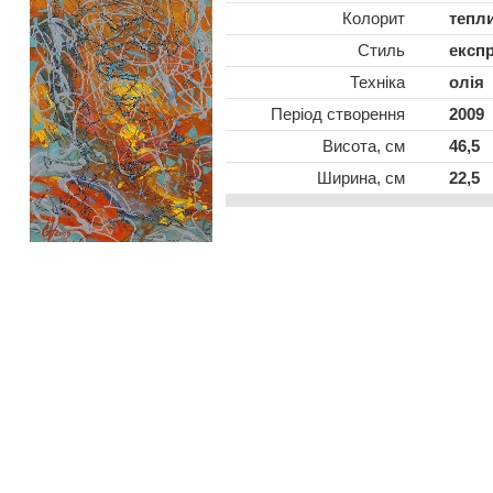
Колорит
тепл
Стиль
експр
Техніка
олія
Період створення
2009
Висота, см
46,5
Ширина, см
22,5