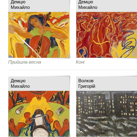
Демцю
Демцю
Михайло
Михайло
Прийшла весна
Коні
Демцю
Волков
Михайло
Григорій