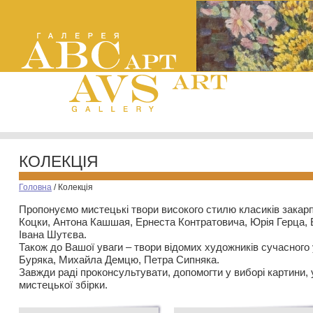
КОЛЕКЦІЯ
Головна
/
Колекція
Пропонуємо мистецькі твори високого стилю класиків закар
Коцки, Антона Кашшая, Ернеста Контратовича, Юрія Герца,
Івана Шутєва.
Також до Вашої уваги – твори відомих художників сучасного
Буряка, Михайла Демцю, Петра Сипняка.
Завжди раді проконсультувати, допомогти у виборі картини, 
мистецької збірки.