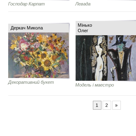
Господар Карпат
Левада
Мінько
Деркач Микола
Олег
Декоративний букет
Модель і маестро
1
2
»