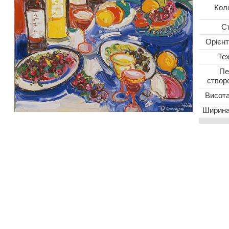
Кол
С
Oрієнт
Тех
Пе
створ
Висота
Ширина