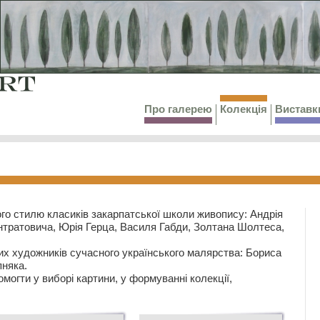
Про галерею
Колекція
Виставк
го стилю класиків закарпатської школи живопису: Андрія
тратовича, Юрія Герца, Василя Габди, Золтана Шолтеса,
их художників сучасного українського малярства: Бориса
няка.
могти у виборі картини, у формуванні колекції,