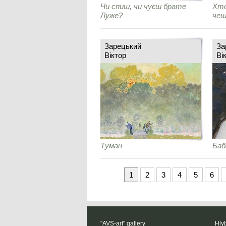
Чи спиш, чи чуєш брате
Хто
Луже?
чеш
Зарецький
За
Віктор
Ві
Туман
Баб
1
2
3
4
5
6
"AVS-art" gallery
Hlyb