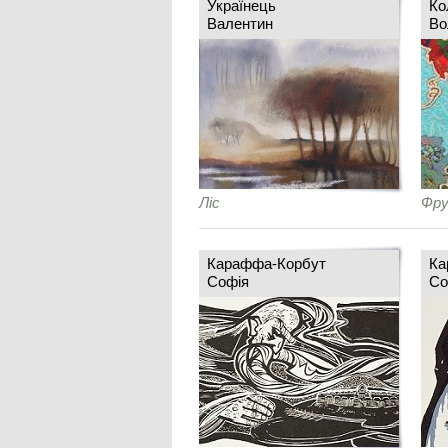
Українець
Ко
Валентин
Во
Ліс
Фру
Караффа-Корбут
Ка
Софія
Со