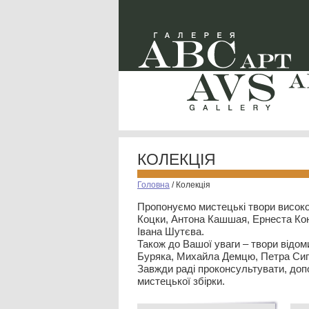
КОЛЕКЦІЯ
Головна
/
Колекція
Пропонуємо мистецькі твори високо
Коцки, Антона Кашшая, Ернеста Кон
Івана Шутєва.
Також до Вашої уваги – твори відом
Буряка, Михайла Демцю, Петра Сип
Завжди раді проконсультувати, допо
мистецької збірки.