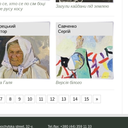
 се, хто се по сім боці
Загули кайдани під землею
е русу косу
рецький
Савченко
ктор
Сергій
а Галя
Версія білого
7
8
9
10
11
12
13
14
15
»
ochytska street, 32-v,
Tel./fax: +380 (44) 359 11 33