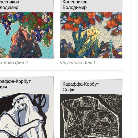
лесников
Колесников
лодимир
Володимир
ктова фея ІІ
Фруктова фея І
раффа-Корбут
Караффа-Корбут
фія
Софія