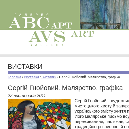
ВИСТАВКИ
Головна
/
Виставки
/
Виставки
/
Сергій Гнойовий. Малярство, графіка
Сергій Гнойовий. Малярство, графіка
22 листопада 2011
Сергій Гнойовий – художни
мистецького хисту й зануре
українського змісту життя п
Його малярське письмо всу
переживальне, пастозне, с
традиційно-розписове, й н