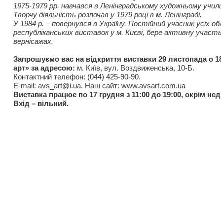
1975-1979 рр. навчався в Ленінградському художньому училищ
Творчу діяльність розпочав у 1979 році в м. Ленінграді.
У 1984 р. – повернувся в Україну. Постійний учасник усіх об
республіканських виставок у м. Києві, бере активну участ
вернісажах.
Запрошуємо вас на відкриття виставки 29 листопада о 18
арт» за адресою:
м. Київ, вул. Воздвиженська, 10-Б.
Контактний телефон: (044) 425-90-90.
E-mail: avs_art@i.ua. Наш сайт: www.avsart.com.ua
Виставка працює по 17 грудня з 11:00 до 19:00, окрім нед
Вхід – вільний.