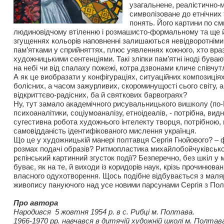
узагальнене, реалістично-
символізоване до етнічних
понять. Його картини по с
людиновідчому втіленню і розмашисто-формальному та ще 
згущеннях кольорів наповненні залишаються невідворотнім
пам’ятками у сприйняттях, плюс уявленнях кожного, хто вра
художницькими сентенціями. Такі зліпки пам’ятні іноді буваю
на небі чи від спалаху пожежі, котра дзвонами кличе співчут
А як це виобразати у конфігураціях, ситуаційних композиціях
болісних, а часом зажурливих, скороминущості сього світу, 
відкриттєво-радісних, ба й святкових барвограях?
Ну, тут замало академічного рисувальницького вишколу (по-
психоаналітики, соціумоаналізу, етноідеалів, - потрібна, ви
сугестивна робота художнього інтелекту творця, потрібною, 
самовідданість ідентифікованого мислення українця.
Що це у художницькій манері полтавця Сергія Гнойового? –
розмах подачі образів? Ритмопластика михайлобойчуківсько
рєпінський картинний згусток події? Безперечно, без шкіл у 
буває, як на те, й виходи із коридорів наук, крізь прочинювані 
власного одухотворення. Щось подібне відбувається з мал
живопису пануючого над усе новими парсунами Сергія з Пол
Про автора
Народився 5 жовтня 1954 р. в с. Рибці м. Полтава.
1966-1970 рр. навчався в дитячій художній школі м. Полтав