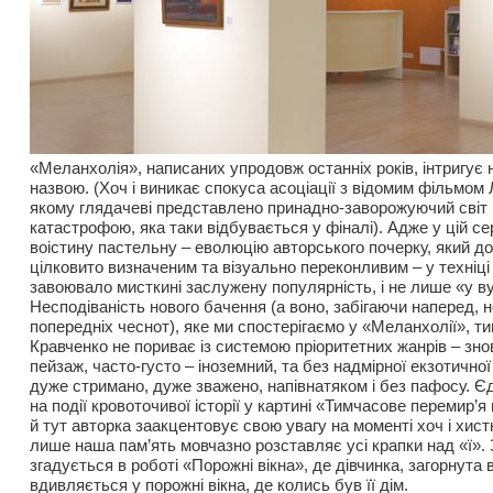
«Меланхолія», написаних упродовж останніх років, інтригує
назвою. (Хоч і виникає спокуса асоціації з відомим фільмом 
якому глядачеві представлено принадно-заворожуючий світ
катастрофою, яка таки відбувається у фіналі). Адже у цій сер
воістину пастельну – еволюцію авторського почерку, який 
цілковито визначеним та візуально переконливим – у техніці
завоювало мисткині заслужену популярність, і не лише «у в
Несподіваність нового бачення (а воно, забігаючи наперед, н
попередніх чеснот), яке ми спостерігаємо у «Меланхолії», т
Кравченко не пориває із системою пріоритетних жанрів – зно
пейзаж, часто-густо – іноземний, та без надмірної екзотично
дуже стримано, дуже зважено, напівнатяком і без пафосу. Єд
на події кровоточивої історії у картині «Тимчасове перемир’я
й тут авторка заакцентовує свою увагу на моменті хоч і хистко
лише наша пам’ять мовчазно розставляє усі крапки над «ї».
згадується в роботі «Порожні вікна», де дівчинка, загорнута 
вдивляється у порожні вікна, де колись був її дім.