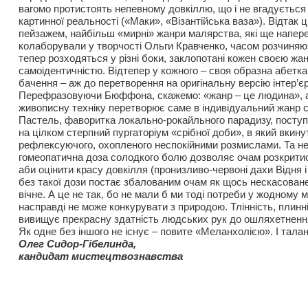
вагомо протистоять непевному довкіллю, що і не вгадуєтьс
картинної реальності («Маки», «Візантійська ваза»). Відтак ці
пейзажем, найбільш «мирні» жанри малярства, які ще напе
колаборували у творчості Ольги Кравченко, часом розчиняю
тепер розходяться у різні боки, заклопотані кожен своєю ж
самоідентичністю. Відтепер у кожного – своя образна абетка,
бачення – аж до перетворення на оригінальну версію інтер
Перефразовуючи Бюффона, скажемо: «жанр – це людина», 
живописну техніку перетворює саме в індивідуальний жанр с
Пастель, фаворитка локально-рокайльного парадизу, посту
на цілком стерпний пургаторіум «срібної доби», в який вкину
рефлексуючого, охопленого неспокійними розмислами. Та не
гомеопатична доза солодкого болю дозволяє очам розкрити
аби оцінити красу довкілля (пронизливо-червоні дахи Відня і
без такої дози постає збалованим очам як щось нескасоване
вічне. А це не так, бо не мали б ми тоді потреби у жодному м
насправді не може конкурувати з природою. Тлінність, плинн
вивищує прекрасну здатність людських рук до ошляхетнення
Як одне без іншого не існує – повите «Меланхолією». І тала
Олег Сидор-Гібелинда,
кандидат мистецтвознавства