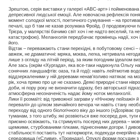
Зрештою, серія виставки у галереї «АВС-арт» і пойменована
депресивної людської емоції. Але новочасна рефлексія поня
момент солодкої млості, поетичного сумування – на противаг
печалі, що б там не казав розумака Фройд. (І продовжуючи 
Трієра, у малярстві бачимо світ хоч і не надто веселий, та н
катастрофою). Меланхолія передбачає промінець надії, хоч і
його.
Відтак – переважають стани перехідні, в побутовому сенсі –
авжеж, не драматичні: мряка, моква, легка, нетривала негод
лише з огляду на літній період, за яким погодним ідеалом ви
Але зась (окрім «Хургада», яка все-таки надихнула Ольгу н
сонячних ландшафтів: оаза, та й годі): навіть лейтмотив вод
віддзеркаленими у ній деревами ненав’язливо натякає на мо
рік, хоча прямо про це не сказано. Деякі природні стани нівро
доби, ні пору року не визначити одразу, без авторської підка
атмосферна неозначеність надає йому ноток меланхолії.
Лики її розмаїті: від тривожної заграви у «Нічному пейзажі»
перевалі» до цілком звичайного вечора чи навіть стану необх
переходу від одного біологічного віку до іншого («Дозріває гр
туманам, з того штибу, які розвіються вже посеред дня, туги
приємно освіжають, та стримують посеред них дерева – мовб
щемкими, стурбованими гілками, піднесеними догори. І див
стабільності постають тут натюрморти, подекуди енергійно а
середовища («Сливи», «Троянда»). Опуклі форми посудин з 