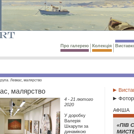
Про галерею
Колекція
Виставк
рупа. Левкас, малярство
Виста
ас, малярство
Фотор
4 - 21 лютого
2020
АФІША
У доробку
Валерія
«ПІВ 
Шкарупи за
МИСТ
динамікою