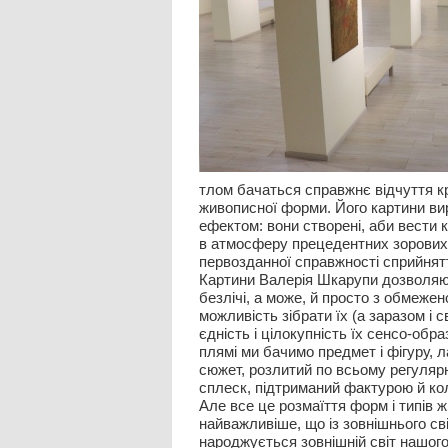
тлом бачаться справжнє відчуття к
живописної форми. Його картини в
ефектом: вони створені, аби вести 
в атмосферу прецедентних зорових 
первозданної справжності сприйнят
Картини Валерія Шкарупи дозволяют
безлічі, а може, й просто з обмежен
можливість зібрати їх (а заразом і 
єдність і цілокупність їх сенсо-образ
плямі ми бачимо предмет і фігуру, 
сюжет, розлитий по всьому регуляр
сплеск, підтриманий фактурою й ко
Але все це розмаїття форм і типів 
найважливіше, що із зовнішнього сві
народжується зовнішній світ нашого 