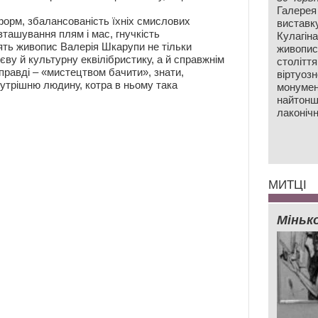
Галерея
 форм, збалансованість їхніх смислових
виставк
зташування плям і мас, гнучкість
Кулагін
ть живопис Валерія Шкарупи не тільки
живопис
ву й культурну еквілібристику, а й справжнім
століття
справді – «мистецтвом бачити», знати,
віртуозн
внутрішню людину, котра в ньому така
монумен
найтонш
лаконічн
МИТЦІ
Міньк