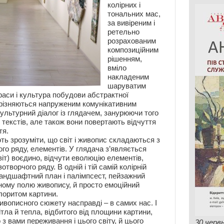
колірних і
тональних мас,
за вивіреним і
ретельно
розрахованим
композиційним
рішенням,
вміло
накладеним
шаруватим
раси і культура побудови абстрактної
ирізняються напруженим комунікативним
культурний діалог із глядачем, занурюючи того
текстів, але також вони повертають відчуття
тя.
ь зрозуміти, що світ і живопис складаються з
ого ряду, елементів. У глядача з’являється
світ) воєдино, відчути еволюцію елементів,
отворчого ряду. В одній і тій самій колірній
ландшафтний план і палімпсест, пейзажний
ному полю живопису, й просто емоційний
лоритом картини.
живописного сюжету насправді – в самих нас. І
тла й тепла, відбитого від площини картини,
з вами переживання і цього світу, й цього
30 черв