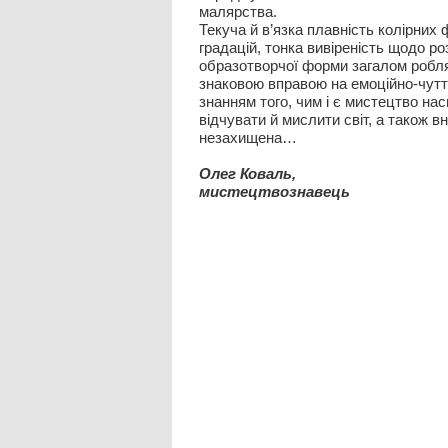
малярства.
Текуча й в’язка плавність колірних
градацій, тонка вивіреність щодо ро
образотворчої форми загалом робля
знаковою вправою на емоційно-чуттє
знанням того, чим і є мистецтво на
відчувати й мислити світ, а також 
незахищена…
Олег Коваль,
мистецтвознавець