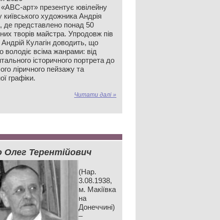
 «АВС-арт» презентує ювілейну
у київського художника Андрія
а, де представлено понад 50
них творів майстра. Упродовж пів
 Андрій Кулагін доводить, що
о володіє всіма жанрами: від
тального історичного портрета до
ого ліричного пейзажу та
ої графіки.
Читати далі »
о Олег Терентійович
(Нар.
3.08.1938,
м. Макіївка
на
Донеччині)
–