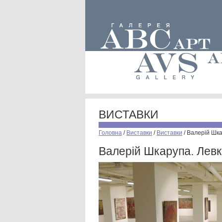
ВИСТАВКИ
Головна
/
Виставки
/
Виставки
/
Валерій Шка
Валерій Шкарупа. Левк