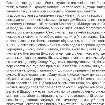
Сахара – ще одне емоційне та художнє потрясіння, яке бага
теми, а головне – форму майбутньої творчості. Відтоді Вале
каміння» та у їхній німоті знаходить новели про вічність.
Із аурою пустелі з дивовижно таємничими тінями на горах у 
помаранчево-гарячими пісками під сонцем Шкарупа вже не р
власному живописі. «Внутрішня Монголія», «Мандрівка на Сх
«Парадіз», інші. Зрозуміло, в них не йдеться про географію п
неба з рогатим місяцем. Сенс пустелі, гір та неба відкрився
покорою стихіям та потребою привласнити їх у живописі. Та
стала оазою, а не гірким попелом від каміння, спаленого с
з 1960-х років піски сповнилися живою водою творчого щастя.
народили у ньому когось іншого, такого, якого він у собі ще н
пустелею був Бог чи Дух, тобто не повітря, без якого мистце
малюнках піщаних хвиль Шкарупа прочитав поетичні «кінай
натяки на відповіді Сходу. Художник, примруживши очі, бачи
перехрестя культур або прикрі їх незустрічі. У пісках мину
мінялися місцями, і, здавалося, до гомону прадавніх цивіліз
рукою. В жовтогарячому «Саду пісків» художником почав гра
образах міражу проросла інтуїція та художній інстинкт твор
подія просвітлення. Під чорним оксамитом неба, прикрашен
місяця, народилася типова для творчості Шкарупи композиці
Валерій Шкарупа – естет, котрий, попри хвилі руйнівного «ак
мистецтва», зберігає відданість культурі, довершеній формі 
разі він не дозволяє загуснути естетичному інстинкту. Чере
протистоїть ентропії та нігілізму в мистецтві. Так його творч