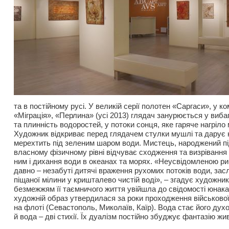
та в постійному русі. У великій серії полотен «Саргаси», у к
«Міграція», «Перлина» (усі 2013) глядач занурюється у виб
та плинність водоростей, у потоки сонця, яке гаряче нагріло 
Художник відкриває перед глядачем стулки мушлі та дарує 
мерехтить під зеленим шаром води. Мистець, народжений пі
власному фізичному рівні відчуває сходження та визрівання 
ним і дихання води в океанах та морях. «Неусвідомленою р
давно – незабуті дитячі враження рухомих потоків води, зас
піщаної мілини у кришталево чистій воді», – згадує художни
безмежжям її таємничого життя увійшла до свідомості юнака 
художній образ утвердилася за роки проходження військової
на флоті (Севастополь, Миколаїв, Каїр). Вода стає його ду
й вода – дві стихії. Їх дуалізм постійно збуджує фантазію жи