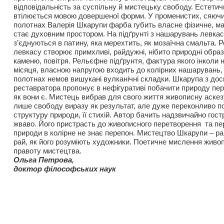
відповідальність за суспільну й мистецьку свободу. Естети
втілюється мовою довершеної форми. У променистих, сяюч
полотнах Валерія Шкарупи фарба губить власне фізичне, ма
стає духовним простором. На підґрунті з нашарувань левка
з’єднуються в патину, яка мерехтить, як мозаїчна смальта. 
левкасу створює примхливі, райдужні, нібито природні образ
каменю, повітря. Рельєфне підґрунтя, фактура якого інколи
місяця, власною напругою входить до колірних нашарувань
полотнах немов вишукані вулканічні складки. Шкарупа з дос
реставратора пропонує в нефігуративі побачити природу пе
як вони є. Мистець вибрав для свого життя живописну аскез
лише свободу виразу як результат, але дуже переконливо п
структуру природи, її стихій. Автор бачить надзвичайно гост
жваво. Його пристрасть до живописного перетворення та пе
природи в колірне не знає перепон. Мистецтво Шкарупи – ра
рай, як його розуміють художники. Поетичне мислення жив
правоту мистецтва.
Ольга Петрова,
доктор філософських наук