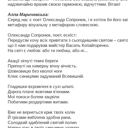
надзвичайно вразив своєю гармонією, відчуттями. Вітаю!
Алла Маричевська:
Серед нас є поет Олександр Сопронюк, і я хотіла би його за
метафору візуальну з метафорою словесною.
Олександр Сопронюк, поет, есеїст:
Передусім хочу всіх привітати з сьогоднішнім святом – свято
що її нам подарував майстер Василь Копайгоренко.
На світі є любов: або ти любиш, або ні…
Акації зігнуті темні береги
Припнуті на химерну вічну вічність.
Шовковицю без кволої ноги
Клює синицями задуманий Всевишній.
Гладишки вхромлені в сухі шпилі.
Дорога плаче жовтими в’юнами.
Мої покоси болем зацвіли
Побитими роздертими житами.
Вже не вернеться крик твоїх колін
Й гріхами вибілена здобна рана.
Солодкий здиблений святий полин
Навіки згас в твоїх серцевих храмах.