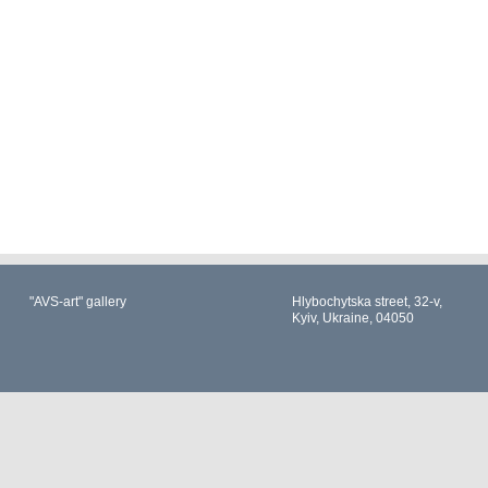
"AVS-art" gallery
Hlybochytska street, 32-v,
Kyiv, Ukraine, 04050