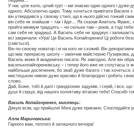
людина…
У нас ціле коло, цілий гурт – ми знаємо один одного і дуже-д
одного. Абсолютно щиро. Тому хочеться привітати Василя з 
він утвердився у своєму стилі, що в нього дійсно тонкий сма
він себе як знайшов – так і йде… Як сказав Анатоль Франс, 
пройти мінімум тридцять – чи скільки там – років, а тоді теб
сам себе не зрадиш). А Василь себе не зраджує і залишаєт
всі закричали: «Ура! Це Василь Копайгоренко! Ці роботи безц
(сміється).
Він по-своєму новатор і ні на кого не схожий. Він декоративни
що має прекрасну школу – закінчив майстерню Пузиркова, д
Василь може й академічно писати. Як завгодно. Але він обр
василькопайгоренківську – і тепер його вже не сплутаєш із 
найбільше досягнення, бо зваб дуже багато: і так хочеться, й
мистецькою нивою дуже красиво й благородно і робить свою 
слово.
Дай, Боже, тобі й далі і грандіозних задумів, і серій, і все, щ
душі й серця, від нашого колективу вітаємо тебе! Спасибі то
Василь Копайгоренко, мистець:
Дякую всім, що прийшли! Мені дуже приємно. Споглядайте
Алла Маричевська:
Гарного вам, теплого й затишного вечора!