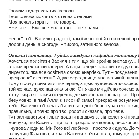
Громами вдерлись тихі вечори.
Твоя сльоза мовчить в степах степами.
Моя печаль горить – не говори...
Вже все… Вже все моє й твоє – не з нами…
Чесної тобі, Василю, радості, такої ж чесної й натхненної п
добрий день, а сьогодні – тихого, затишного вечора.
Оксана Полтавець-Гуйда, завідувач кафедри живопису 
Хочеться привітати Василя з тим, що він зробив виставку… Н
в такій прекрасній галереї. А в цій галереї така високодухов
директор, яка все освітила своєю енергією. Тут – поєднання ін
прекрасної експозиції. Адже середовище має великий вплив, я
Тому я хочу привітати, по-перше, з цією чудовою атмосферо
той же час, дуже національною. От якщо ми дійсно хочемо вли
то тут якраз є такий осередок, де ми абсолютно на рівні. Про
безумовно, в пані Алли є високий смак і прекрасне розумінн
тебе, Василю, обрала, аби ти сьогодні облаштував експозицію
правильно, й точно про твої роботи сказала, про тебе.
Тут залишається тільки додати від друзів, від колег, які прац
Бойчука, що Василь – це наш прекрасний колега, високопро
і чудова людина. Ми його всі любимо – просто як друга. До т
на вулиці Філатова, я знаю Василя з п’яти років, тому це про