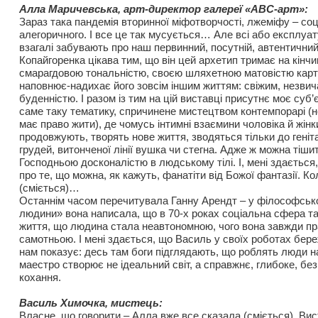
Алла Маричевська, арт-директор галереї «АВС-арт»:
Зараз така пандемія вторинної міфотворчості, лжеміфу – соц
алегоричного. І все це так мусується… Але всі або експлуа
взагалі забувають про наш первинний, посутній, автентичний
Копайгоренка цікава тим, що він цей архетип тримає на кінч
смарагдовою тональністю, своєю шляхетною матовістю картин
наповнює-надихає його зовсім іншим життям: свіжим, незвич
буденністю. І разом із тим на цій виставці присутнє моє суб
саме таку тематику, спричинене мистецтвом контемпорарі (н
має право жити), де чомусь інтимні взаємини чоловіка й жінки,
продовжують, творять нове життя, зводяться тільки до геніталі
грудей, витонченої лінії вушка чи стегна. Адже ж можна тіши
Господньою досконалістю в людському тілі. І, мені здається
про те, що можна, як кажуть, фанатіти від Божої фантазії. Ко
(сміється)…
Останнім часом перечитувала Ганну Арендт – у філософськ
людини» вона написала, що в 70-х роках соціальна сфера та
життя, що людина стала неавтономною, чого вона завжди пр
самотньою. І мені здається, що Василь у своїх роботах бере
нам показує: десь там боги підглядають, що роблять люди н
маестро створює не ідеальний світ, а справжнє, глибоке, бе
кохання.
Василь Химочка, мистець:
Власне, що говорити – Алла вже все сказала (сміється). Ви