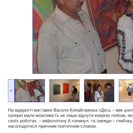
«
На відкритті виставки Василя Копайгоренка «Десь – між цнот
галереї мали можливість не лише відчути енергію любові, я
своїх роботах, – міфологічну й «земну», та завжди – глибоку,
насолодитися ліричним поетичним словом.