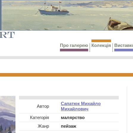
Про галерею
Колекція
Виставк
Сапатюк Михайло
Автор
Михайлович
Категорія
малярство
Жанр
пейзаж