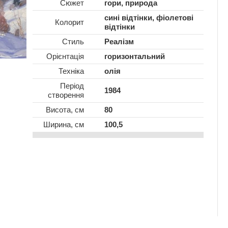
Сюжет
гори, природа
сині відтінки, фіолетові
Колорит
відтінки
Стиль
Реалізм
Oрієнтація
горизонтальний
Техніка
олія
Період
1984
створення
Висота, см
80
Ширина, см
100,5