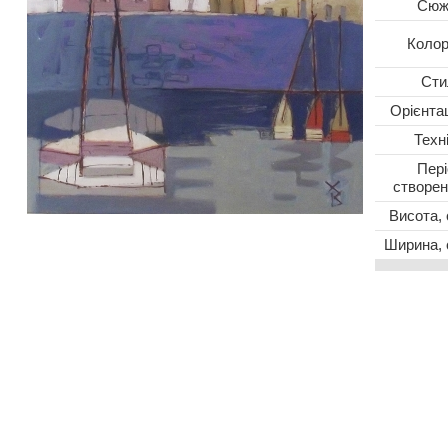
Сюж
Колор
Сти
Oрієнта
Техн
Пер
створе
Висота,
Ширина, 