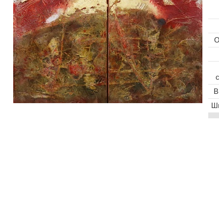
O
В
Ши